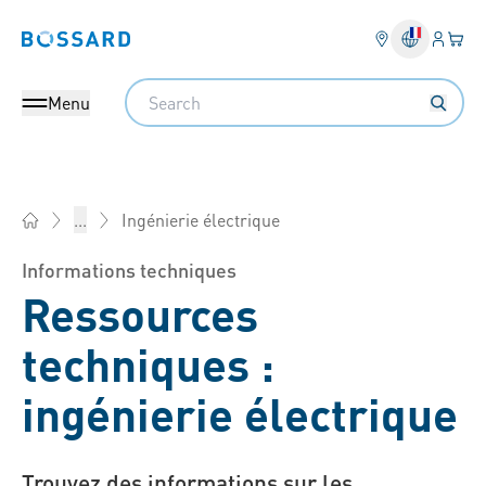
Connex
Votre
Bossard homepage
Search
Menu
Ingénierie électrique
...
Bossard France - Éléments de fixation, Ingénierie, Logistiqu
Informations techniques
Ressources
techniques :
ingénierie électrique
Trouvez des informations sur les