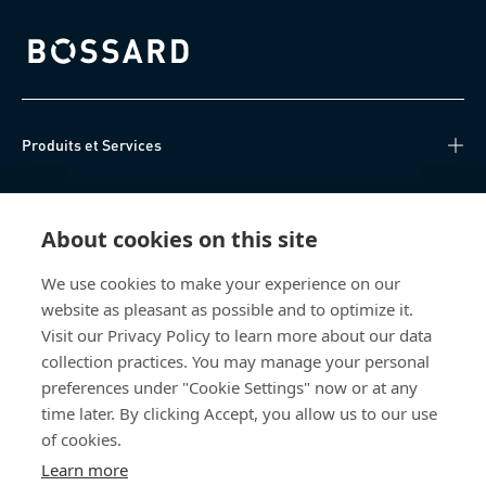
Bossard homepage
Produits et Services
Centre de connaissances
About cookies on this site
Accès Direct
We use cookies to make your experience on our
website as pleasant as possible and to optimize it.
Qui sommes-nous
Visit our Privacy Policy to learn more about our data
collection practices. You may manage your personal
Bossard France
preferences under "Cookie Settings" now or at any
time later. By clicking Accept, you allow us to our use
14, rue des Tuileries
67460 Souffelweyersheim
of cookies.
France
Learn more