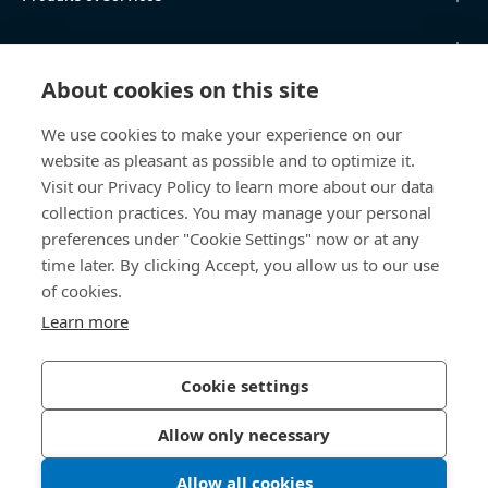
Centre de connaissances
About cookies on this site
Accès Direct
We use cookies to make your experience on our
website as pleasant as possible and to optimize it.
Qui sommes-nous
Visit our Privacy Policy to learn more about our data
collection practices. You may manage your personal
Bossard France
preferences under "Cookie Settings" now or at any
14, rue des Tuileries
time later. By clicking Accept, you allow us to our use
67460 Souffelweyersheim
of cookies.
France
Learn more
Cookie settings
Politique de confidentialité
Mentions légales
Allow only necessary
Accessibilité
Allow all cookies