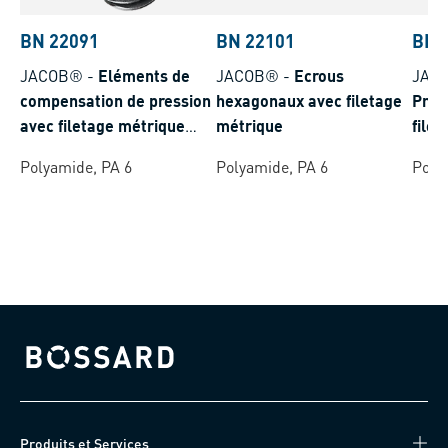
BN 22091
BN 22101
BN 
JACOB®
-
Eléments de
JACOB®
-
Ecrous
JAC
compensation de pression
hexagonaux avec filetage
Pres
avec filetage métrique
métrique
file
standard
stan
Polyamide, PA 6
Polyamide, PA 6
Poly
Bossard homepage
Produits et Services