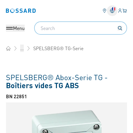
Connex
Votre
Bossard homepage
Search
Menu
SPELSBERG® TG-Serie
...
Home
SPELSBERG® Abox-Serie TG -
Boîtiers vides TG ABS
BN 22851