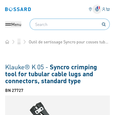
Connex
Votre
Bossard homepage
Search
Menu
Outil de sertissage Syncro pour cosses tubulaires et manchons à sertir version standard
...
Home
Klauke® K 05 -
Syncro crimping
tool for tubular cable lugs and
connectors, standard type
BN 27727