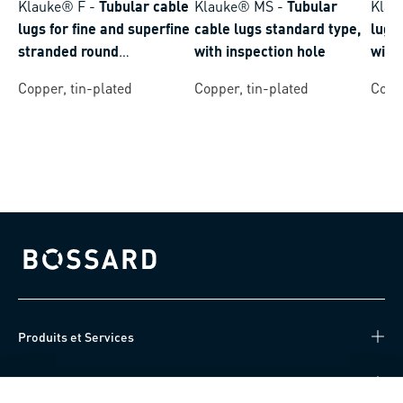
Klauke® F
-
Tubular cable
Klauke® MS
-
Tubular
Klau
lugs for fine and superfine
cable lugs standard type,
lugs
stranded round
with inspection hole
with
conductors
Copper, tin-plated
Copper, tin-plated
Coppe
Bossard homepage
Produits et Services
Centre de connaissances