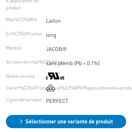
d’application du
produit
Mati%C3%A8re
Laiton
Ex%C3%A9cution
long
Marque
JACOB®
Version+de+mat%C3%A9riau
sans plomb (Pb < 0.1%)
Notes+on+use
Caract%C3%A9ristiques+d%E2%80%99application+du+produ
Ligne+de+produit
PERFECT
Sélectionner une variante de produit