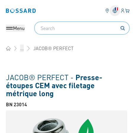
Conne
Votr
Bossard homepage
Search
Menu
JACOB® PERFECT
...
Home
JACOB® PERFECT -
Presse-
étoupes CEM avec filetage
métrique long
BN 23014