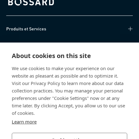
Bossard homepage
Produits et Services
Centre de connaissances
About cookies on this site
Accès Direct
We use cookies to make your experience on our
website as pleasant as possible and to optimize it.
Qui sommes-nous
Visit our Privacy Policy to learn more about our data
collection practices. You may manage your personal
Bossard France
preferences under "Cookie Settings" now or at any
time later. By clicking Accept, you allow us to our use
14, rue des Tuileries
67460 Souffelweyersheim
of cookies.
France
Learn more