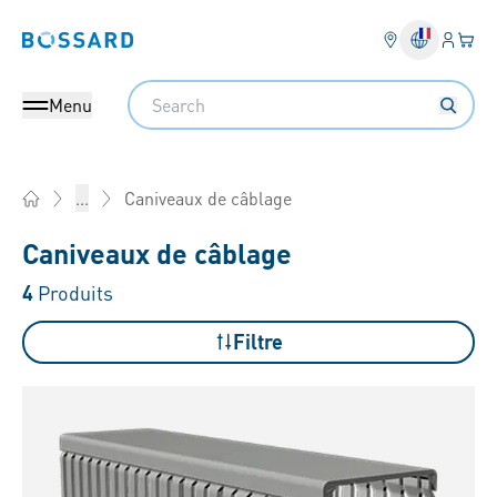
Connex
Votre
Bossard homepage
Search
Menu
Caniveaux de câblage
...
Home
Caniveaux de câblage
4
Produits
Filtre