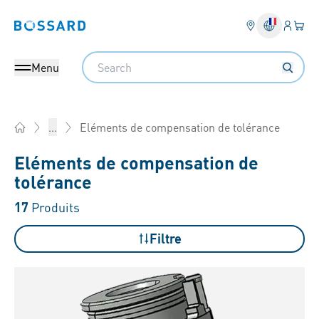
Connex
Votre
Bossard homepage
Search
Menu
Eléments de compensation de tolérance
...
Home
Eléments de compensation de
tolérance
17
Produits
Filtre