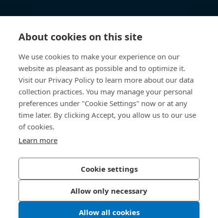
Centre de connaissances
About cookies on this site
Accès Direct
We use cookies to make your experience on our
website as pleasant as possible and to optimize it.
Qui sommes-nous
Visit our Privacy Policy to learn more about our data
collection practices. You may manage your personal
Bossard France
preferences under "Cookie Settings" now or at any
time later. By clicking Accept, you allow us to our use
14, rue des Tuileries
67460 Souffelweyersheim
of cookies.
France
Learn more
Cookie settings
Politique de confidentialité
Mentions légales
Allow only necessary
Accessibilité
Allow all cookies
© 2026 Bossard