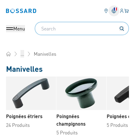
Connex
Votre
Bossard homepage
Search
Menu
Manivelles
...
Home
Manivelles
Poignées étriers
Poingnées
Poignées en
champignons
24 Produits
5 Produits
5 Produits