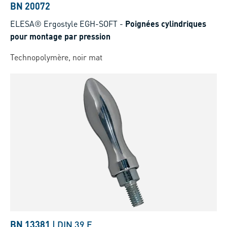
BN 20072
ELESA® Ergostyle EGH-SOFT
-
Poignées cylindriques
pour montage par pression
Technopolymère, noir mat
BN 13381
|
DIN 39 E