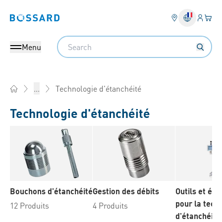
Connex
Votre
Bossard homepage
Search
Menu
Technologie d'étanchéité
...
Home
Technologie d'étanchéité
Bouchons d'étanchéité
Gestion des débits
Outils et éq
pour la tech
12 Produits
4 Produits
d'étanchéité