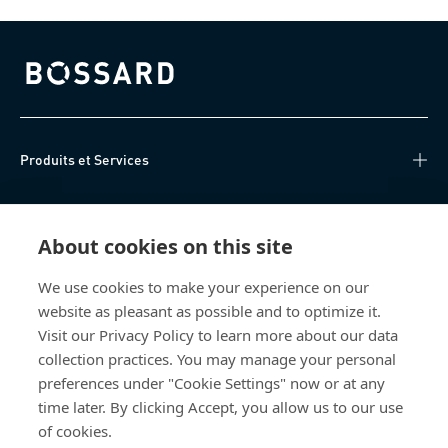
Bossard homepage
Produits et Services
Centre de connaissances
About cookies on this site
Accès Direct
We use cookies to make your experience on our
website as pleasant as possible and to optimize it.
Qui sommes-nous
Visit our Privacy Policy to learn more about our data
collection practices. You may manage your personal
Bossard France
preferences under "Cookie Settings" now or at any
time later. By clicking Accept, you allow us to our use
14, rue des Tuileries
67460 Souffelweyersheim
of cookies.
France