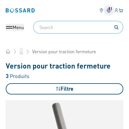
Connex
Votre
Bossard homepage
Search
Menu
Version pour traction fermeture
...
Home
Version pour traction fermeture
3
Produits
Filtre