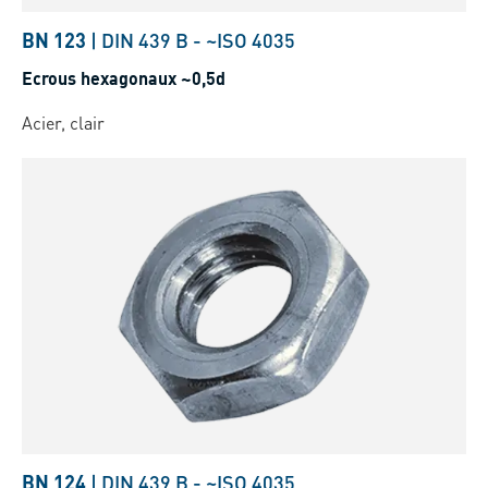
BN 123
|
DIN 439 B
-
~ISO 4035
Ecrous hexagonaux ~0,5d
Acier, clair
BN 124
|
DIN 439 B
-
~ISO 4035