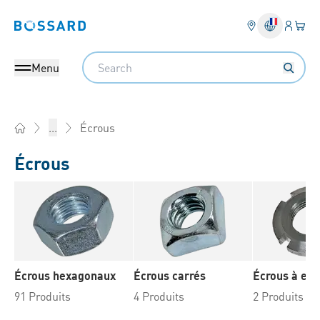
Connex
Votre
Bossard homepage
Search
Menu
Écrous
...
Home
Écrous
Écrous hexagonaux
Écrous carrés
Écrous à en
91 Produits
4 Produits
2 Produits