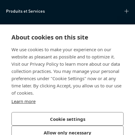
Produits et Services
Centre de connaissances
About cookies on this site
Accès Direct
We use cookies to make your experience on our
website as pleasant as possible and to optimize it.
Qui sommes-nous
Visit our Privacy Policy to learn more about our data
collection practices. You may manage your personal
Bossard France
preferences under "Cookie Settings" now or at any
time later. By clicking Accept, you allow us to our use
14, rue des Tuileries
67460 Souffelweyersheim
of cookies.
France
Learn more
Cookie settings
Politique de confidentialité
Mentions légales
Allow only necessary