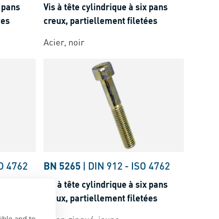
x pans
Vis à tête cylindrique à six pans
ées
creux, partiellement filetées
Acier, noir
O 4762
BN 5265
|
DIN 912
-
ISO 4762
x pans
Vis à tête cylindrique à six pans
ées
creux, partiellement filetées
ible and to