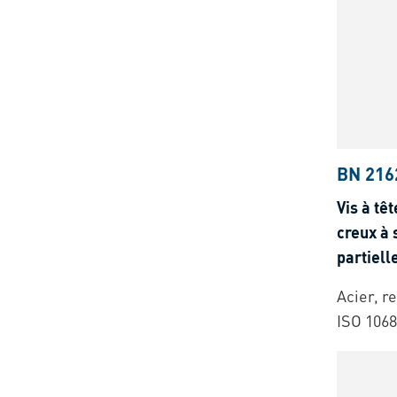
BN 216
Vis à tê
creux à 
partiell
Acier, r
ISO 1068
0.18)