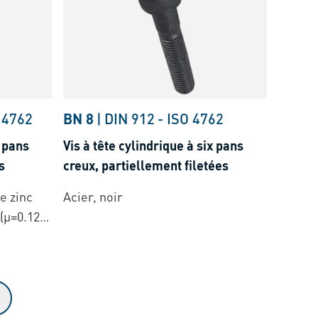
 4762
BN 8
|
DIN 912
-
ISO 4762
x pans
Vis à tête cylindrique à six pans
s
creux, partiellement filetées
e zinc
Acier, noir
(µ=0.12-