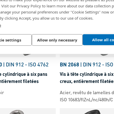
ingué-bleu
Acier, zingué passivation 
. Visit our Privacy Policy to learn more about our data collection p
nage your personal preferences under "Cookie Settings" now or
 By clicking Accept, you allow us to our use of cookies.
e
Allow all c
ie settings
Allow only necessary
0
|
DIN 912
-
ISO 4762
BN 2068
|
DIN 912
-
ISO
te cylindrique à six pans
Vis à tête cylindrique à si
ntièrement filetées
creux, entièrement filetée
oir
Acier, revêtu de lamelles d
ISO 10683/flZnL/nc/480h/C 
0.18)