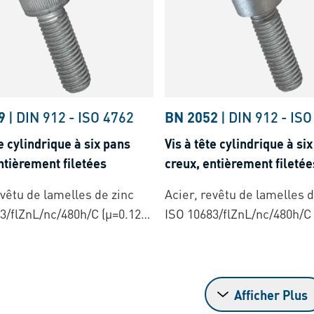
9
|
DIN 912
-
ISO 4762
BN 2052
|
DIN 912
-
ISO
te cylindrique à six pans
Vis à tête cylindrique à si
ntièrement filetées
creux, entièrement filetée
evêtu de lamelles de zinc
Acier, revêtu de lamelles d
3/flZnL/nc/480h/C (µ=0.12-
ISO 10683/flZnL/nc/480h/C 
0.18)
Afficher Plus