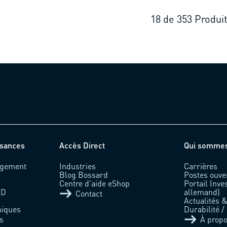
18
de
353
Produi
ssances
Accès Direct
Qui somme
rgement
Industries
Carrières
Blog Bossard
Postes ouve
Centre d'aide eShop
Portail Inve
AD
allemand)
Contact
Actualités 
niques
Durabilité /
s
À prop