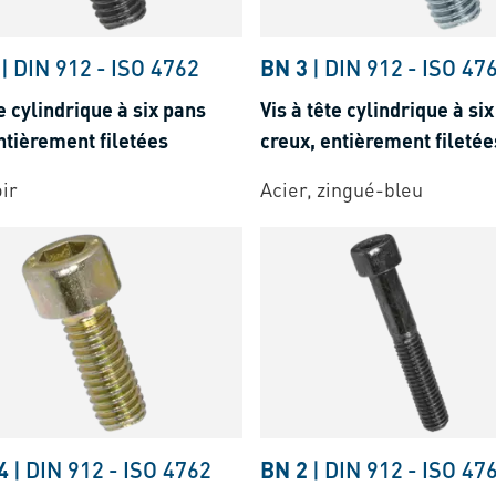
|
DIN 912
-
ISO 4762
BN 3
|
DIN 912
-
ISO 47
te cylindrique à six pans
Vis à tête cylindrique à si
ntièrement filetées
creux, entièrement filetée
oir
Acier, zingué-bleu
4
|
DIN 912
-
ISO 4762
BN 2
|
DIN 912
-
ISO 47