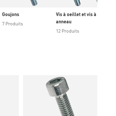
Goujons
Vis à oeillet et vis à
En
anneau
7 Produits
8 
12 Produits