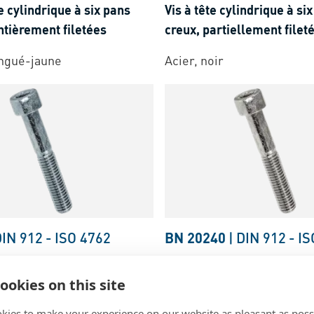
te cylindrique à six pans
Vis à tête cylindrique à si
ntièrement filetées
creux, partiellement filet
ingué-jaune
Acier, noir
DIN 912
-
ISO 4762
BN 20240
|
DIN 912
-
IS
te cylindrique à six pans
Vis à tête cylindrique à si
ookies on this site
artiellement filetées
creux, partiellement filet
kies to make your experience on our website as pleasant as poss