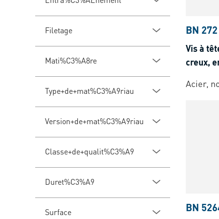
BN 272
Filetage
Vis à tê
Mati%C3%A8re
creux, e
Acier, n
Type+de+mat%C3%A9riau
Version+de+mat%C3%A9riau
Classe+de+qualit%C3%A9
Duret%C3%A9
BN 526
Surface