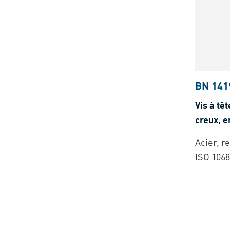
BN 141
Vis à tê
creux, e
Acier, r
ISO 1068
0.18)