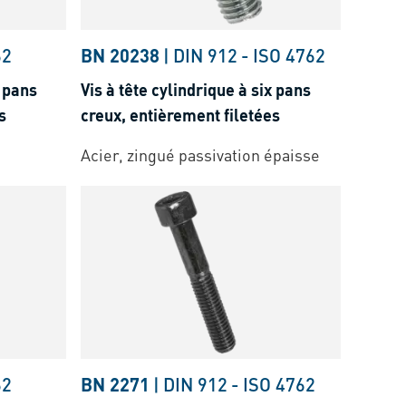
62
BN 20238
|
DIN 912
-
ISO 4762
x pans
Vis à tête cylindrique à six pans
s
creux, entièrement filetées
Acier, zingué passivation épaisse
62
BN 2271
|
DIN 912
-
ISO 4762