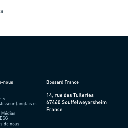
ts
s-nous
Bossard France
14, rue des Tuileries
rts
67460 Souffelweyersheim
stisseur (anglais et
France
& Médias
 ESG
os de nous