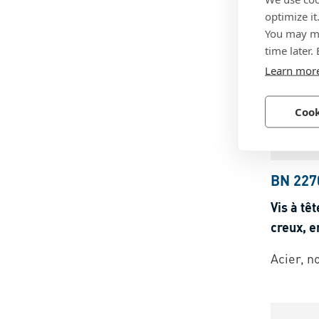
Acier, z
optimize it
You may ma
time later.
Learn mor
Cook
BN 227
Vis à tê
creux, e
Acier, n