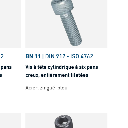
62
BN 11
|
DIN 912
-
ISO 4762
x pans
Vis à tête cylindrique à six pans
s
creux, entièrement filetées
Acier, zingué-bleu