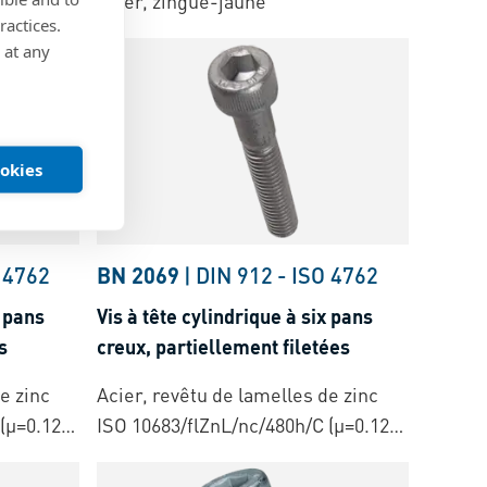
épaisse
Acier, zingué-jaune
ractices.
 at any
ookies
 4762
BN 2069
|
DIN 912
-
ISO 4762
x pans
Vis à tête cylindrique à six pans
s
creux, partiellement filetées
e zinc
Acier, revêtu de lamelles de zinc
(µ=0.12-
ISO 10683/flZnL/nc/480h/C (µ=0.12-
0.18)