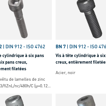
2
|
DIN 912
-
ISO 4762
BN 7
|
DIN 912
-
ISO 47
te cylindrique à six pans
Vis à tête cylindrique à si
six pans creux,
creux, entièrement filetée
ement filetées
Acier, noir
evêtu de lamelles de zinc
3/flZnL/nc/480h/C (µ=0.12-