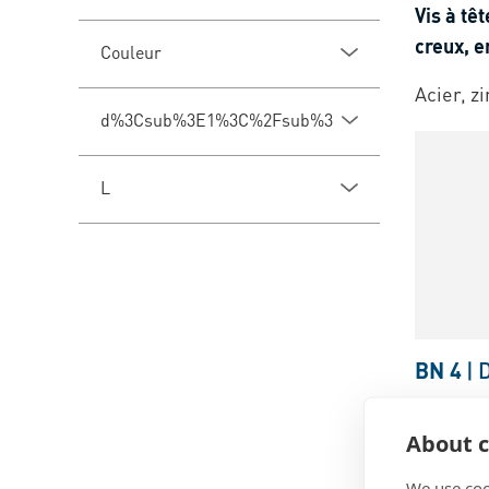
Vis à tê
creux, e
Couleur
Acier, z
d%3Csub%3E1%3C%2Fsub%3E
L
BN 4
|
Vis à tê
About c
creux, p
We use coo