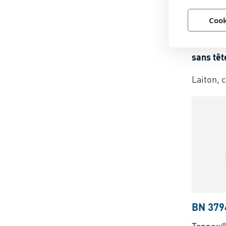
BN 379
Cook
Tappex®
Douilles
sans têt
et therm
Laiton, c
fibres d
BN 379
Tappex®