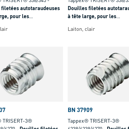
 filetées autotaraudeuses
Douilles filetées autotar
arge, pour les
à tête large, pour les
lastiques et
duroplastiques et
lair
Laiton, clair
lastiques renforcés de
thermoplastiques renforc
e verre <35%
fibres de verre >35%
07
BN 37909
® TRISERT-3®
Tappex® TRISERT-3®
39/6270
-
Douilles filetées
6238/6239/6270
-
Douilles 