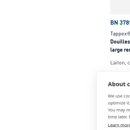
BN 378
Tappex®
Douilles
large re
thermop
Laiton, c
About c
We use coo
optimize it
You may ma
time later.
Learn mor