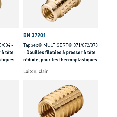
BN 37901
/004
-
Tappex® MULTISERT® 071/072/073
 à tête
-
Douilles filetées à presser à tête
stiques
réduite, pour les thermoplastiques
Laiton, clair