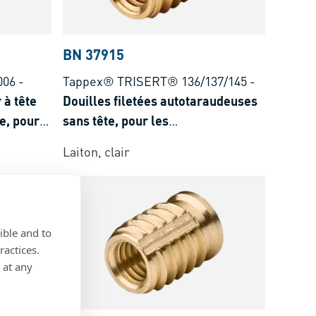
BN 37915
006
-
Tappex® TRISERT® 136/137/145
-
 à tête
Douilles filetées autotaraudeuses
e, pour
sans tête, pour les
thermoplastiques et
Laiton, clair
thermoplastiques renforcés de
fibres de verre <35%
ible and to
ractices.
 at any