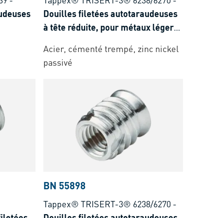
audeuses
Douilles filetées autotaraudeuses
à tête réduite, pour métaux légers,
thermo- et duroplastiques
Acier, cémenté trempé, zinc nickel
és de
passivé
BN 55898
Tappex® TRISERT-3® 6238/6270
-
filetées
Douilles filetées autotaraudeuses