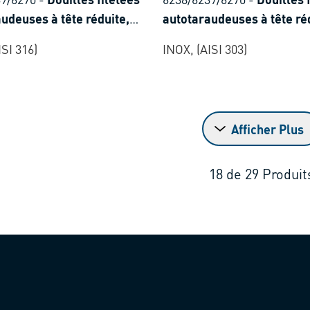
udeuses à tête réduite,
autotaraudeuses à tête ré
taux légers, thermo- et
pour métaux légers, ther
ISI 316)
INOX, (AISI 303)
stiques
duroplastiques
Afficher Plus
18
de
29
Produit