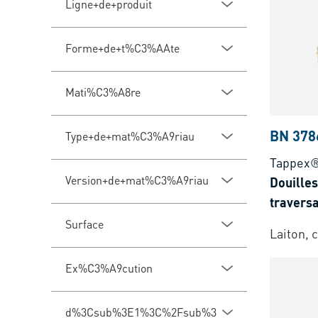
Ligne+de+produit
Forme+de+t%C3%AAte
Mati%C3%A8re
BN 378
Type+de+mat%C3%A9riau
Tappex
Version+de+mat%C3%A9riau
Douilles
traversa
duropla
Surface
Laiton, c
Ex%C3%A9cution
d%3Csub%3E1%3C%2Fsub%3E