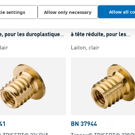
22
BN 37932
Allow all c
ie settings
Allow only necessary
 TRISERT® 138/139/170
-
Tappex® TRISERT® 237/2
 filetées autotaraudeuses
Douilles filetées autotar
e, pour les duroplastiques
à tête réduite, pour les
oplastiques renforcés de
thermoplastiques et
lair
Laiton, clair
e verre >35%
thermoplastiques renforc
fibres de verre <35%
41
BN 37944
 TRISERT® 336/345
-
Tappex® TRISERT® 338/3