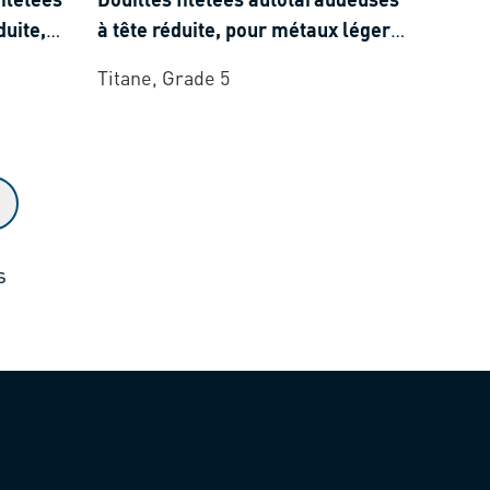
duite,
à tête réduite, pour métaux légers,
mo- et
thermo- et duroplastiques
Titane, Grade 5
s