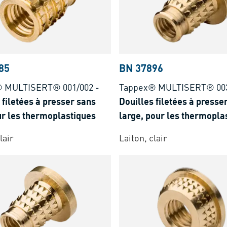
85
BN 37896
 MULTISERT® 001/002
-
Tappex® MULTISERT® 003
 filetées à presser sans
Douilles filetées à presser
ur les thermoplastiques
large, pour les thermopla
lair
Laiton, clair