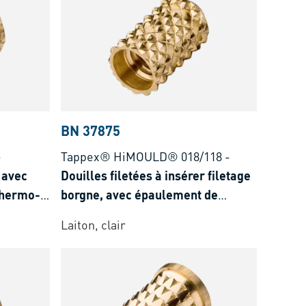
BN 37875
-
Tappex® HiMOULD® 018/118
-
r avec
Douilles filetées à insérer filetage
 thermo-
borgne, avec épaulement de
centrage spécial, pour les thermo-
Laiton, clair
et duroplastiques