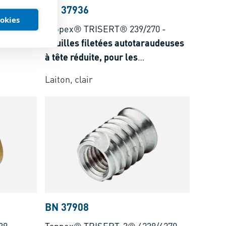
BN 37936
ookies
45
-
Tappex® TRISERT® 239/270
-
audeuses
Douilles filetées autotaraudeuses
à tête réduite, pour les
duroplastiques et
Laiton, clair
és de
thermoplastiques renforcés de
fibres de verre >35%
BN 37908
39
-
Tappex® TRISERT-3® 6238/6270
-