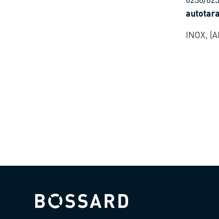
autotara
pour mé
INOX, (A
duropla
Bossard homepage