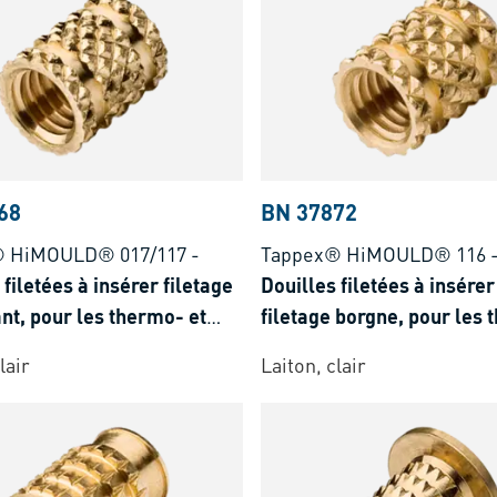
68
BN 37872
® HiMOULD® 017/117
-
Tappex® HiMOULD® 116
 filetées à insérer filetage
Douilles filetées à insére
nt, pour les thermo- et
filetage borgne, pour les
stiques
et duroplastiques
lair
Laiton, clair