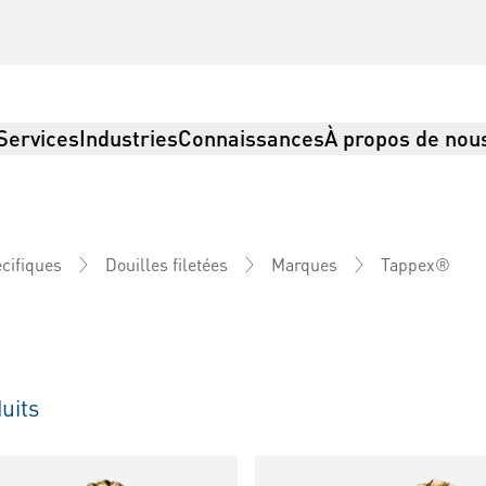
Services
Industries
Connaissances
À propos de nou
Tappex®
cifiques
Douilles filetées
Marques
uits