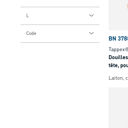
L
Code
BN 378
Tappex®
Douilles
tête, po
Laiton, c