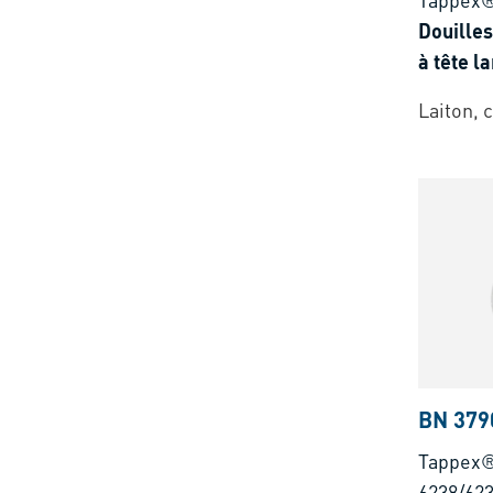
Douilles
à tête l
thermop
Laiton, c
thermop
fibres d
BN 379
Tappex
6238/62