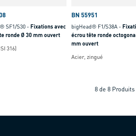
08
BN 55951
® SF1/S30
-
Fixations avec
bigHead® F1/S38A
-
Fixat
ête ronde Ø 30 mm ouvert
écrou tête ronde octogona
mm ouvert
ISI 316)
Acier, zingué
8
de
8
Produits