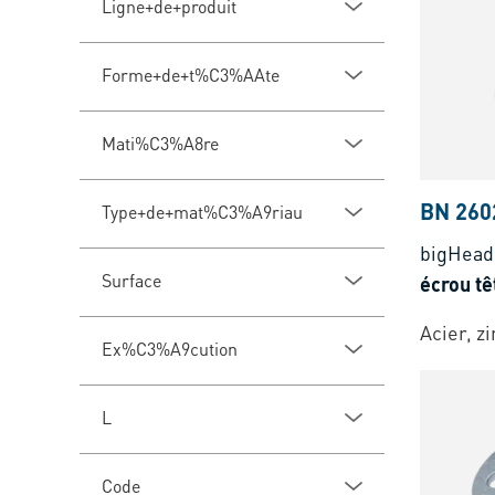
Ligne+de+produit
Forme+de+t%C3%AAte
Mati%C3%A8re
BN 260
Type+de+mat%C3%A9riau
bigHead
Surface
écrou t
Acier, z
Ex%C3%A9cution
L
Code