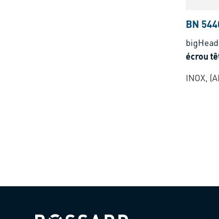
BN 544
bigHead
écrou t
INOX, (A