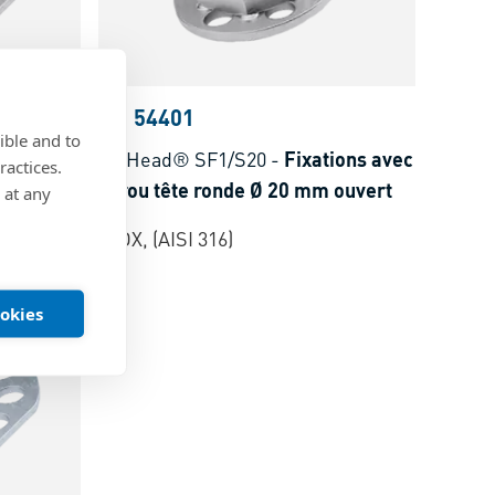
BN 54401
ible and to
tions
bigHead® SF1/S20
-
Fixations avec
ractices.
ogonale Ø
écrou tête ronde Ø 20 mm ouvert
 at any
INOX, (AISI 316)
ookies