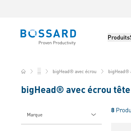
Produits
Bossard homepage
bigHead® a
...
bigHead® avec écrou
Home
bigHead® avec écrou tête
8
Produ
Marque