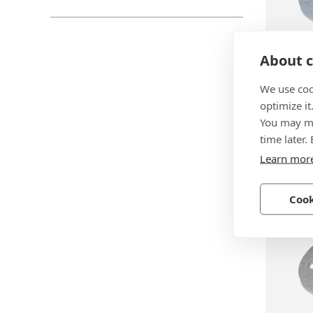
About c
BN 544
We use coo
bigHead
optimize it
écrou t
You may ma
time later.
Acier, z
Learn mor
Cook