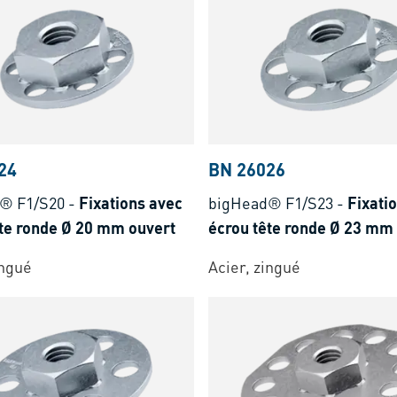
24
BN 26026
® F1/S20
-
Fixations avec
bigHead® F1/S23
-
Fixati
ête ronde Ø 20 mm ouvert
écrou tête ronde Ø 23 mm
ingué
Acier, zingué