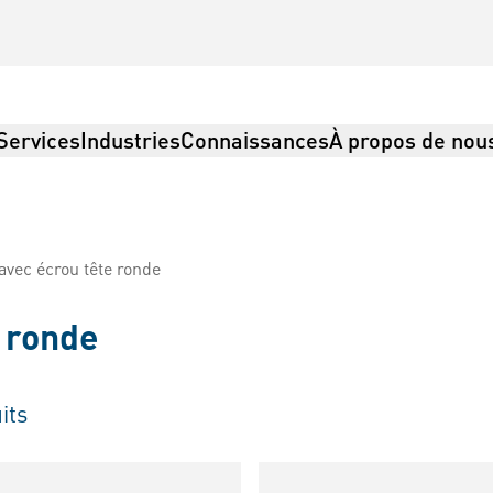
Services
Industries
Connaissances
À propos de nou
vec écrou tête ronde
 ronde
its