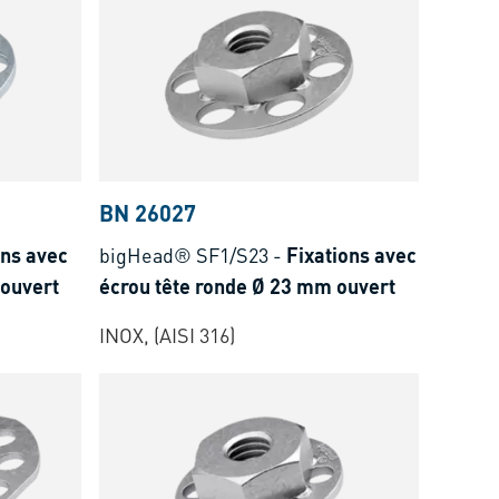
BN 26027
ons avec
bigHead® SF1/S23
-
Fixations avec
 ouvert
écrou tête ronde Ø 23 mm ouvert
INOX, (AISI 316)