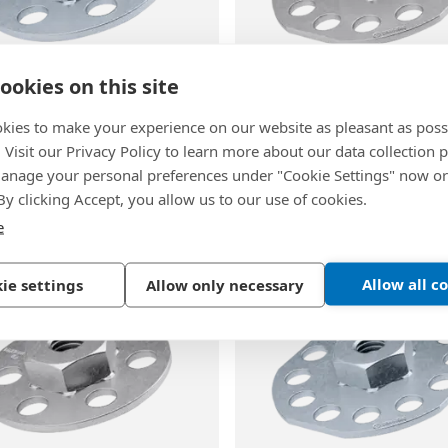
ookies on this site
02
BN 55952
kies to make your experience on our website as pleasant as poss
® F1/S30
-
Fixations avec
bigHead® SF1/S38A
-
Fixa
. Visit our Privacy Policy to learn more about our data collection p
ête ronde Ø 30 mm ouvert
avec écrou tête ronde oct
nage your personal preferences under "Cookie Settings" now or
38 mm ouvert
 By clicking Accept, you allow us to our use of cookies.
ingué
e
INOX, (AISI 316)
Allow all c
ie settings
Allow only necessary