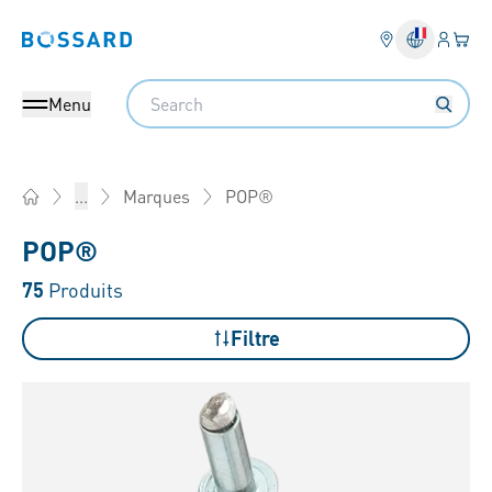
Connex
Votre
Bossard homepage
Search
Menu
POP®
...
Marques
Home
POP®
75
Produits
Filtre