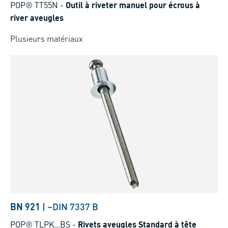
POP® TT55N
-
Outil à riveter manuel pour écrous à
river aveugles
Plusieurs matériaux
BN 921
|
~DIN 7337 B
POP® TLPK...BS
-
Rivets aveugles Standard à tête