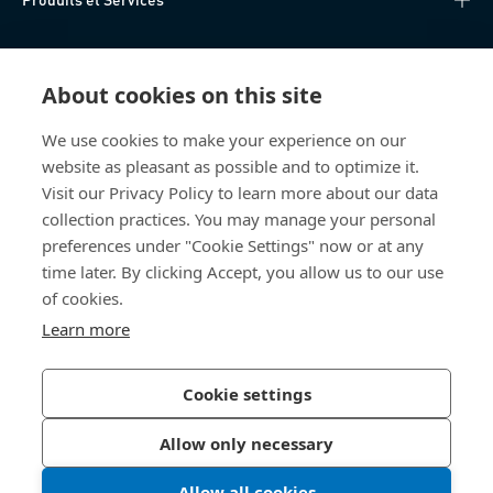
Centre de connaissances
About cookies on this site
Accès Direct
We use cookies to make your experience on our
website as pleasant as possible and to optimize it.
Qui sommes-nous
Visit our Privacy Policy to learn more about our data
collection practices. You may manage your personal
Bossard France
preferences under "Cookie Settings" now or at any
time later. By clicking Accept, you allow us to our use
14, rue des Tuileries
67460 Souffelweyersheim
of cookies.
France
Learn more
Cookie settings
Politique de confidentialité
Mentions légales
Allow only necessary
Accessibilité
Allow all cookies