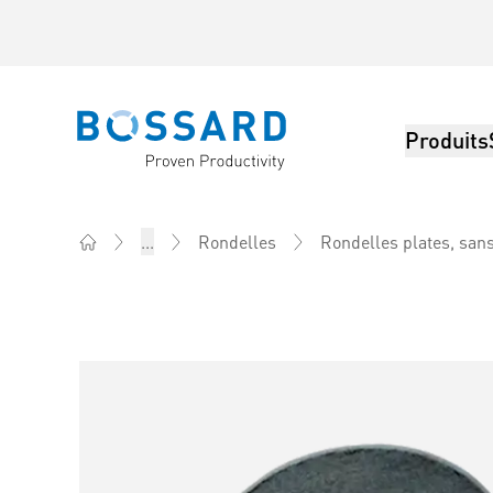
Produits
Bossard homepage
...
Rondelles
Rondelles plates, san
Home