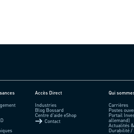
)
ssances
Accès Direct
Qui somme
rgement
Industries
Carrières
Blog Bossard
Postes ouve
Centre d'aide eShop
Portail Inve
AD
allemand)
Contact
Actualités 
niques
Durabilité /