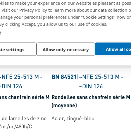
kies to make your experience on our website as pleasant as poss
. Visit our Privacy Policy to learn more about our data collection p
nage your personal preferences under "Cookie Settings" now or
 By clicking Accept, you allow us to our use of cookies.
e
Allow all c
ie settings
Allow only necessary
~NFE 25-513 M
-
BN 84521
|
~NFE 25-513 M
-
~DIN 126
~DIN 126
ans chanfrein série M
Rondelles sans chanfrein série M
(moyenne)
u de lamelles de zinc
Acier, zingué-bleu
lZnL/nc/480h/C