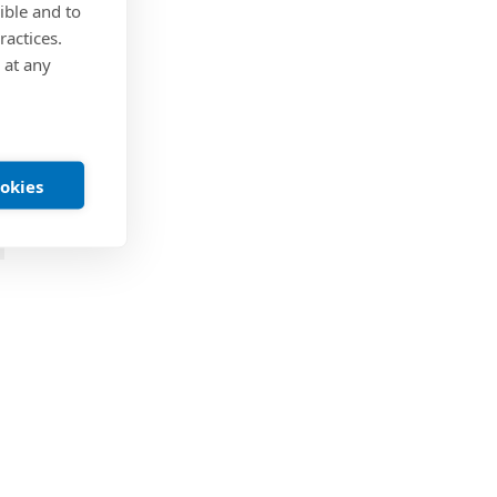
ible and to
ractices.
 at any
ookies