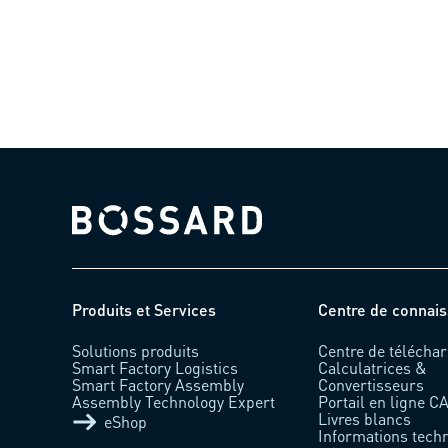
(µ=0.12-0.18
Bossard homepage
Produits et Services
Centre de connai
Solutions produits
Centre de télécha
Smart Factory Logistics
Calculatrices &
Smart Factory Assembly
Convertisseurs
Assembly Technology Expert
Portail en ligne C
Livres blancs
eShop
Informations tech