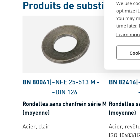
Produits de substitution
We use coo
optimize it
You may ma
time later.
Learn mor
Cook
BN 80061
|
~NFE 25-513 M
-
BN 82416
|
~DIN 126
Rondelles sans chanfrein série M
Rondelles s
(moyenne)
(moyenne)
Acier, clair
Acier, revêt
ISO 10683/f