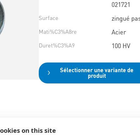
021721
Surface
zingué pa
Mati%C3%A8re
Acier
Duret%C3%A9
100 HV
Sélectionner une variante de
produit
ookies on this site