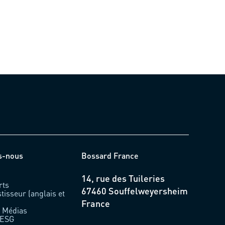
s-nous
Bossard France
14, rue des Tuileries
rts
67460 Souffelweyersheim
stisseur (anglais et
France
& Médias
 ESG