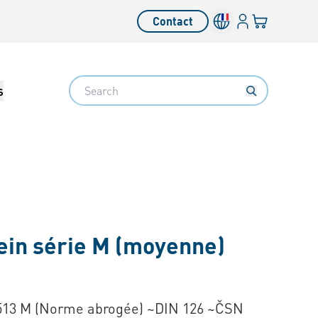
Connexion
Votre panier
Contact
Search
s
ein série M (moyenne)
513 M (Norme abrogée) ~DIN 126 ~ČSN