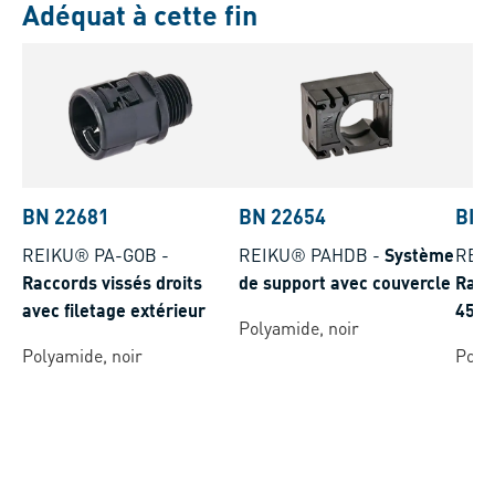
Adéquat à cette fin
BN 22681
BN 22654
BN 
REIKU® PA-GOB
-
REIKU® PAHDB
-
Système
REI
Raccords vissés droits
de support avec couvercle
Racc
avec filetage extérieur
45° 
Polyamide, noir
d'ét
Polyamide, noir
Poly
filet