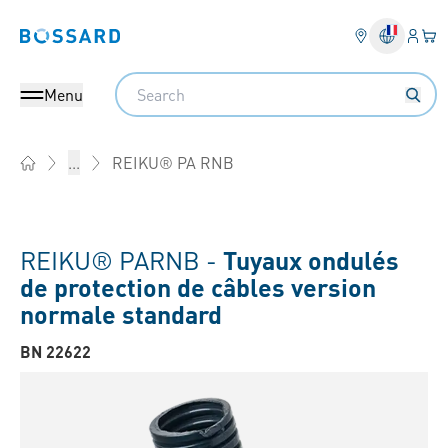
Conne
Votr
Bossard homepage
Search
Menu
REIKU® PA RNB
...
Home
REIKU® PARNB -
Tuyaux ondulés
de protection de câbles version
normale standard
BN 22622