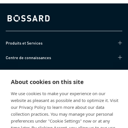
Bossard homepage
Produits et Services
Centre de connaissances
Accès Direct
About cookies on this site
Qui sommes-nous
We use cookies to make your experience on our
website as pleasant as possible and to optimize it. Visit
Bossard France
our Privacy Policy to learn more about our data
14, rue des Tuileries
collection practices. You may manage your personal
67460 Souffelweyersheim
preferences under "Cookie Settings" now or at any
France
time later. By clicking Accept, you allow us to our use