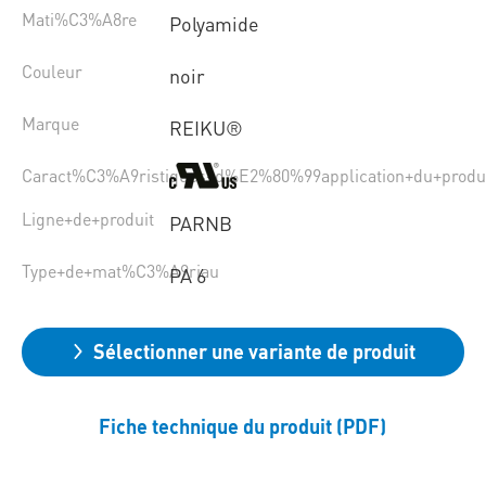
Mati%C3%A8re
Polyamide
Couleur
noir
Marque
REIKU®
Caract%C3%A9ristiques+d%E2%80%99application+du+produ
Ligne+de+produit
PARNB
Type+de+mat%C3%A9riau
PA 6
Sélectionner une variante de produit
Fiche technique du produit (PDF)