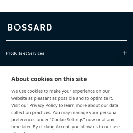
Bossard homepage
Produits et Services
Centre de connaissances
About cookies on this site
Accès Direct
We use cookies to make your experience on our
website as pleasant as possible and to optimize it.
Qui sommes-nous
Visit our Privacy Policy to learn more about our data
collection practices. You may manage your personal
Bossard France
preferences under "Cookie Settings" now or at any
14, rue des Tuileries
time later. By clicking Accept, you allow us to our use
67460 Souffelweyersheim