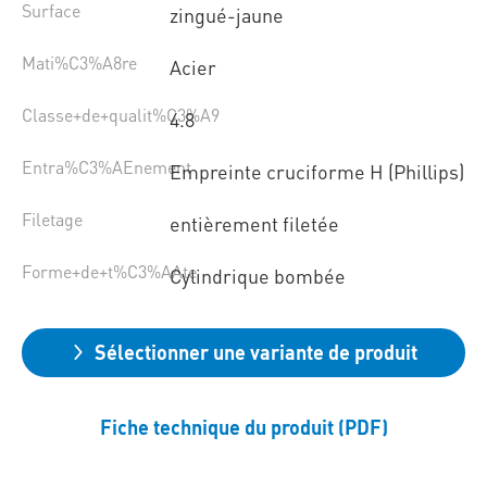
Surface
zingué-jaune
Mati%C3%A8re
Acier
Classe+de+qualit%C3%A9
4.8
Entra%C3%AEnement
Empreinte cruciforme H (Phillips)
Filetage
entièrement filetée
Forme+de+t%C3%AAte
Cylindrique bombée
Sélectionner une variante de produit
Fiche technique du produit (PDF)