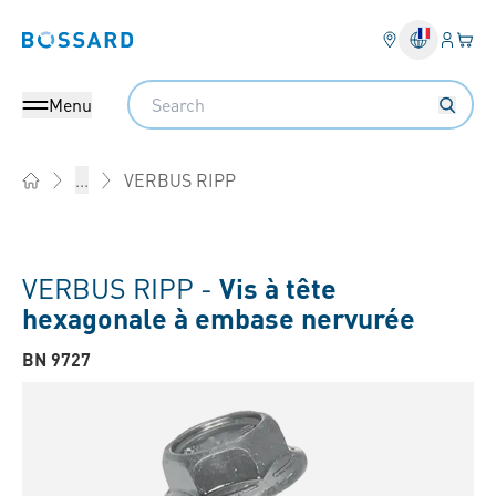
Connex
Votre
Bossard homepage
Search
Menu
VERBUS RIPP
...
Home
VERBUS RIPP -
Vis à tête
hexagonale à embase nervurée
BN 9727