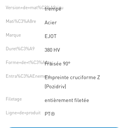
Version+de+mat%C3%A9riau
trempé
Mati%C3%A8re
Acier
Marque
EJOT
Duret%C3%A9
380 HV
Forme+de+t%C3%AAte
Fraisée 90°
Entra%C3%AEnement
Empreinte cruciforme Z
(Pozidriv)
Filetage
entièrement filetée
Ligne+de+produit
PT®