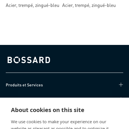
Autosert®
forme H
Acier, trempé, zingué-bleu
Acier, trempé, zingué-bleu
Bossard homepage
Produits et Services
Centre de connaissances
About cookies on this site
Accès Direct
We use cookies to make your experience on our
website as pleasant as possible and to optimize it.
Qui sommes-nous