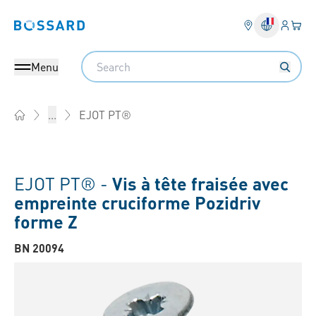
Connex
Votre
Bossard homepage
Search
Menu
EJOT PT®
...
Home
EJOT PT® -
Vis à tête fraisée avec
empreinte cruciforme Pozidriv
forme Z
BN 20094