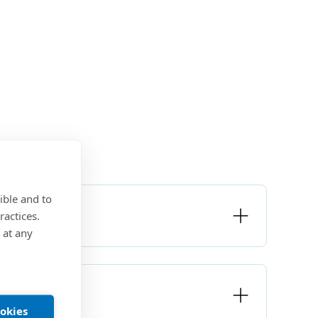
ible and to
ractices.
 at any
ookies