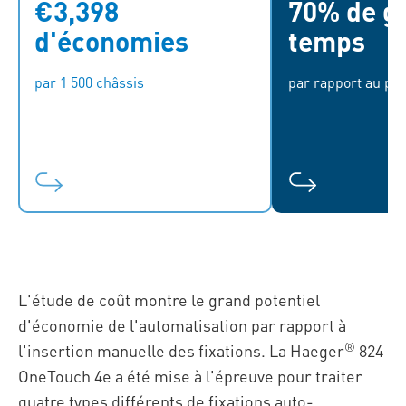
€3,398
70% de ga
Basé sur les coûts horaires
Le temps d'asse
moyens de la main-d'œuvre dans
5,66 à 1,68 mi
d'économies
temps
la zone euro
par 1 500 châssis
par rapport au pr
L'étude de coût montre le grand potentiel
d'économie de l'automatisation par rapport à
®
l'insertion manuelle des fixations. La Haeger
824
OneTouch 4e a été mise à l'épreuve pour traiter
quatre types différents de fixations auto-