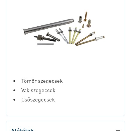
Tömör szegecsek
Vak
szegecsek
Csőszegecsek
Alátétek