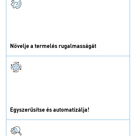
minőségért.
Növelje a termelés rugalmasságát
Automatizáljuk a munkafolyamatokat és valós idejű
adatokat használunk a leállások csökkentésére.
Egyszerűsítse és automatizálja!
IoT és adatvezérelt megoldások biztosítják az anyagok
elérhetőségét, csökkentve a kézi munkát az
ellátásban.