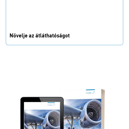
Növelje az átláthatóságot
Valós idejű készletinformációk segítenek csökkenteni
a szűk keresztmetszeteket.