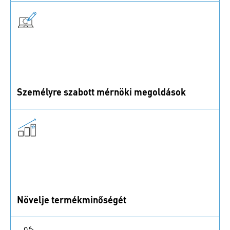
rendelkezésre állást az igényeihez.
Személyre szabott mérnöki megoldások
Rögzítési és szerelési szakértőink készen állnak
bármilyen mérnöki kihívásra.
Növelje termékminőségét
A szabványos és egyedi alkatrészekig, a legjobb
beszállítókkal és tanúsított laborral dolgozunk a