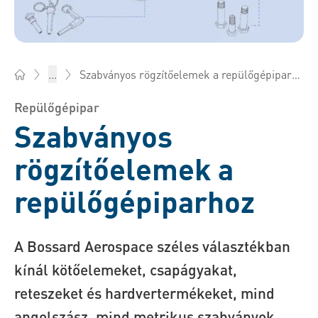
Szabványos rögzítőelemek a repülőgépiparhoz
...
Bossard Magyarország - Rögzítéstechnika, Mérnöki szolgálta
Repülőgépipar
Szabványos
rögzítőelemek a
repülőgépiparhoz
A Bossard Aerospace széles választékban
kínál kötőelemeket, csapágyakat,
reteszeket és hardvertermékeket, mind
angolszász, mind metrikus szabványok