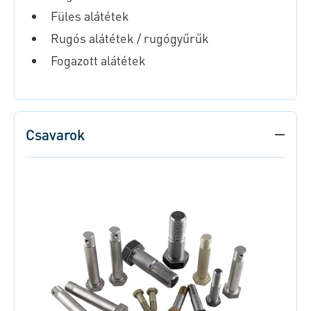
Füles alátétek
Rugós alátétek / rugógyűrűk
Fogazott alátétek
Csavarok