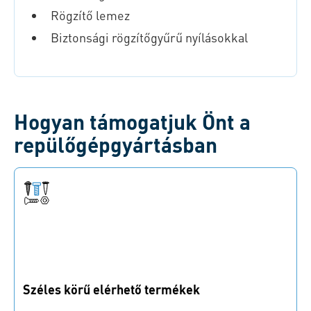
Rögzítő lemez
Biztonsági rögzítőgyűrű nyílásokkal
Hogyan támogatjuk Önt a
repülőgépgyártásban
Széles körű elérhető termékek
Több mint 40,000 aktív SKU-val biztosítjuk a magas