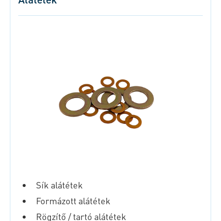
Sík alátétek
Formázott alátétek
Rögzítő / tartó alátétek