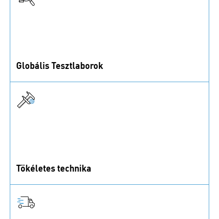
Globális Tesztlaborok
ISO/IEC 17025-akkreditált laborok széles körű
vizsgálati módszerekkel.
Tökéletes technika
Találja meg az igényeinek megfelelő megoldást.
Beszéljük meg, hogyan segíthetünk.