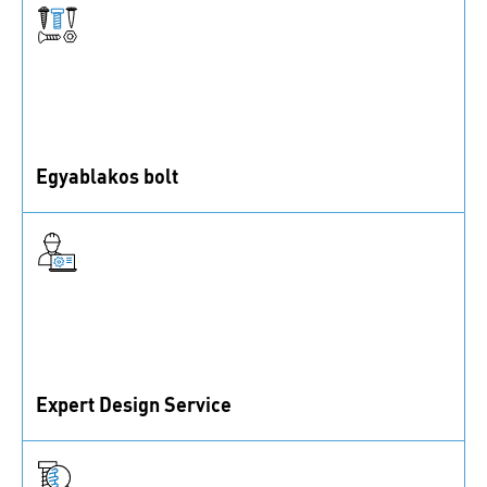
Egyablakos bolt
1 millió rögzítési megoldás, szerelési kiegészítők és
vezérlőelemek készletről.
Expert Design Service
Támogatás anyagokkal, rögzítőelemekkel és
prototípusokkal a termékfejlesztéshez.