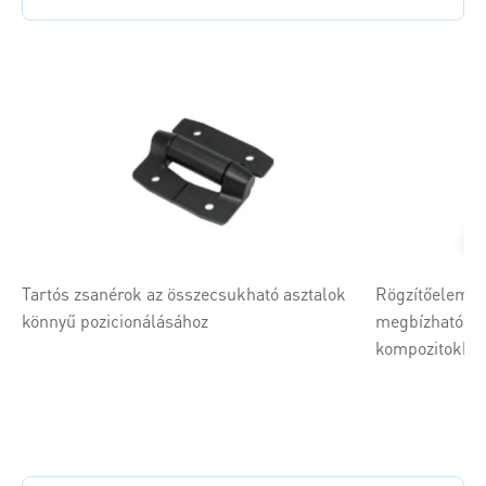
Tartós zsanérok az összecsukható asztalok
Rögzítőelemek
könnyű pozicionálásához
megbízható rög
kompozitokba