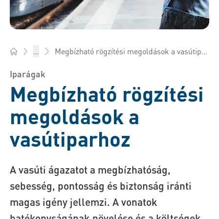
Megbízható rögzítési megoldások a vasútiparhoz
...
Bossard Magyarország - Rögzítéstechnika, Mérnöki szolgálta
Iparágak
Megbízható rögzítési
megoldások a
vasútiparhoz
A vasúti ágazatot a megbízhatóság,
sebesség, pontosság és biztonság iránti
magas igény jellemzi. A vonatok
hatékonyságának növelése és a költségek