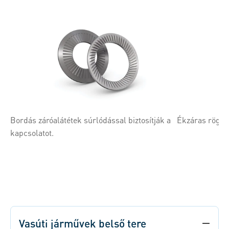
Bordás záróalátétek súrlódással biztosítják a
Ékzáras rögzít
kapcsolatot.
Vasúti járművek belső tere