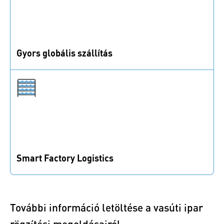
Gyors globális szállítás
80+ fiókkal világszerte gyors válaszokra és
szállításokra számíthat.
Smart Factory Logistics
Teljesen automatizált logisztika a transzparencia és
hatékonyság növelésére.
További információ letöltése a vasúti ipar
rögzítési megoldásairól.