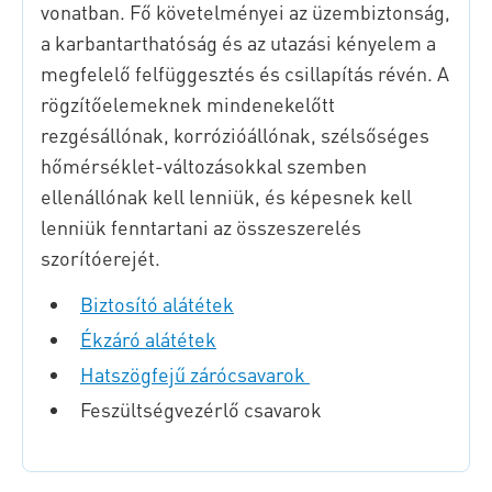
vonatban. Fő követelményei az üzembiztonság,
a karbantarthatóság és az utazási kényelem a
megfelelő felfüggesztés és csillapítás révén. A
rögzítőelemeknek mindenekelőtt
rezgésállónak, korrózióállónak, szélsőséges
hőmérséklet-változásokkal szemben
ellenállónak kell lenniük, és képesnek kell
lenniük fenntartani az összeszerelés
szorítóerejét.
Biztosító alátétek
Ékzáró alátétek
Hatszögfejű zárócsavarok
Feszültségvezérlő csavarok