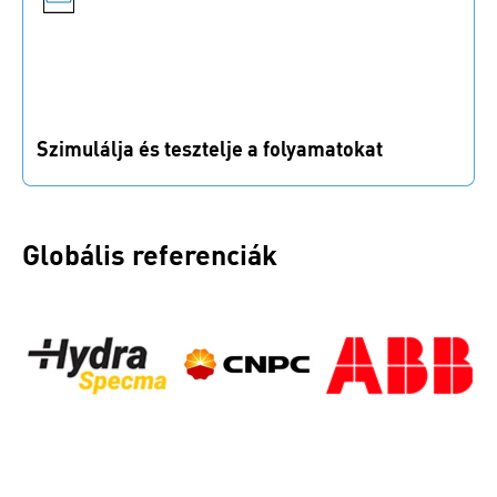
Szimulálja és tesztelje a folyamatokat
Minden lépést protokollálnak. Rögzítse és tárolja a
szakképzett munkások tudását.
Globális referenciák