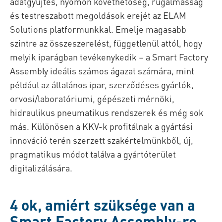
adatgyűjtés, nyomon követhetőség, rugalmasság
és testreszabott megoldások erejét az ELAM
Solutions platformunkkal. Emelje magasabb
szintre az összeszerelést, függetlenül attól, hogy
melyik iparágban tevékenykedik – a Smart Factory
Assembly ideális számos ágazat számára, mint
például az általános ipar, szerződéses gyártók,
orvosi/laboratóriumi, gépészeti mérnöki,
hidraulikus pneumatikus rendszerek és még sok
más. Különösen a KKV-k profitálnak a gyártási
innováció terén szerzett szakértelmünkből, új,
pragmatikus módot találva a gyártóterület
digitalizálására.
4 ok, amiért szüksége van a
Smart Factory Assembly-re