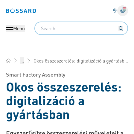
Bossard homepage
Search
Menü
Okos összeszerelés: digitalizáció a gyártásban
...
Bossard Magyarország - Rögzítéstechnika, Mérnöki szolgálta
Smart Factory Assembly
Okos összeszerelés:
digitalizáció a
gyártásban
Egyszerűsítse összeszerelési műveleteit a