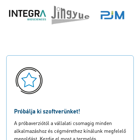
Próbálja ki szoftverünket!
A próbaverziótól a vállalati csomagig minden
alkalmazáshoz és cégmérethez kínálunk megfelelő
megoldást. Kezdje el most a termelés