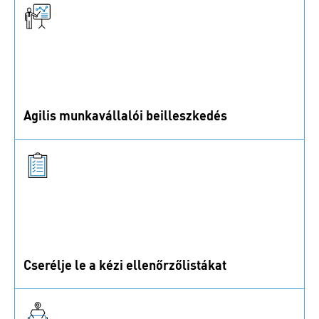
Agilis munkavállalói beilleszkedés
Agilis munkavállalói beilleszkedés bevált
gyakorlatokkal és útmutatással.
Cserélje le a kézi ellenőrzőlistákat
A kézi ellenőrzőlistákat automatizált
minőségellenőrzési folyamatokkal lehet helyettesíteni.