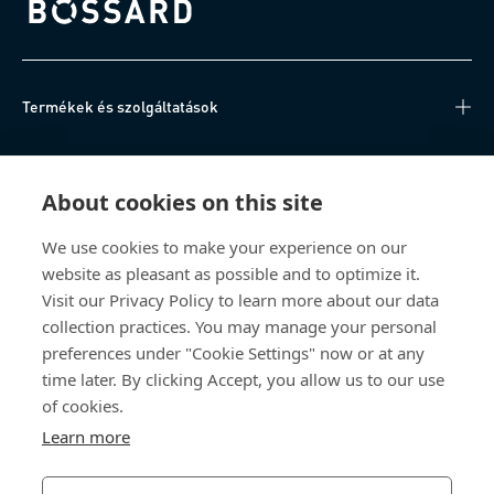
Bossard homepage
Termékek és szolgáltatások
Tudásközpont
About cookies on this site
Közvetlen hozzáférés
We use cookies to make your experience on our
website as pleasant as possible and to optimize it.
Rólunk
Visit our Privacy Policy to learn more about our data
collection practices. You may manage your personal
Bossard Magyarország
preferences under "Cookie Settings" now or at any
time later. By clicking Accept, you allow us to our use
Szarkaláb u. 3.
2800 Tatabánya
of cookies.
Magyarország
Learn more