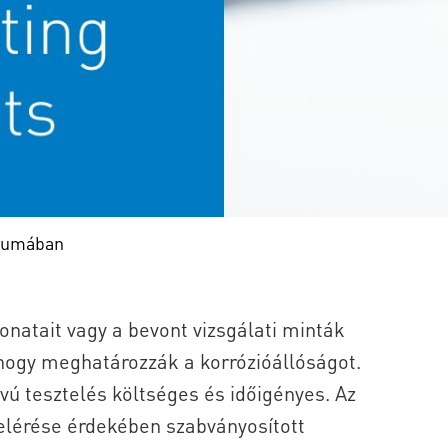
riumában
onatait vagy a bevont vizsgálati minták
, hogy meghatározzák a korrózióállóságot.
ávú tesztelés költséges és időigényes. Az
lérése érdekében szabványosított