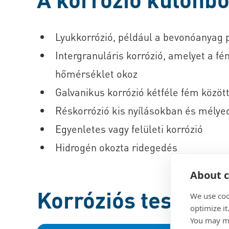
Lyukkorrózió, például a bevonóanyag 
Intergranuláris korrózió, amelyet a f
hőmérséklet okoz
Galvanikus korrózió kétféle fém közöt
Réskorrózió kis nyílásokban és mély
Egyenletes vagy felületi korrózió
Hidrogén okozta ridegedés
About c
Korróziós tesztelé
We use coo
optimize it
You may ma