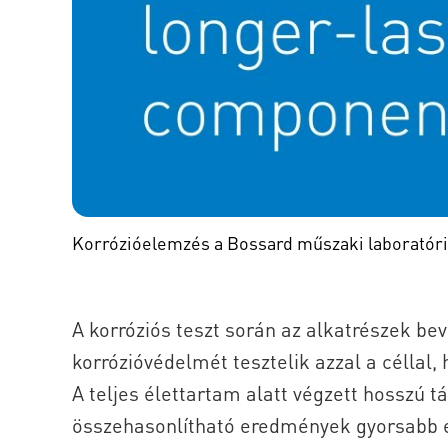
Korrózióelemzés a Bossard műszaki laborató
A korróziós teszt során az alkatrészek bev
korrózióvédelmét tesztelik azzal a céllal
A teljes élettartam alatt végzett hosszú t
összehasonlítható eredmények gyorsabb e