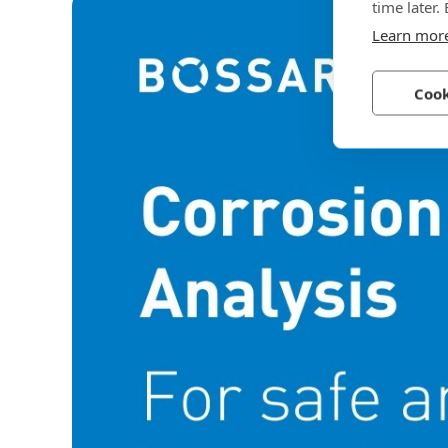
time later.
Learn mor
Cook