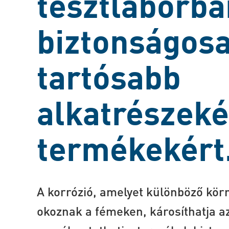
tesztlaborba
biztonságos
tartósabb
alkatrészeké
termékekért
A korrózió, amelyet különböző kör
okoznak a fémeken, károsíthatja az