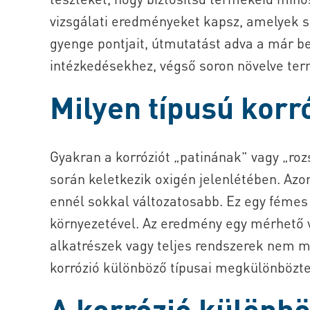
vizsgálati eredményeket kapsz, amelyek 
gyenge pontjait, útmutatást adva a már be
intézkedésekhez, végső soron növelve ter
Milyen típusú korr
Gyakran a korróziót „patinának” vagy „roz
során keletkezik oxigén jelenlétében. Azo
ennél sokkal változatosabb. Ez egy fémes 
környezetével. Az eredmény egy mérhető 
alkatrészek vagy teljes rendszerek nem 
korrózió különböző típusai megkülönböztet
A korrózió különbö