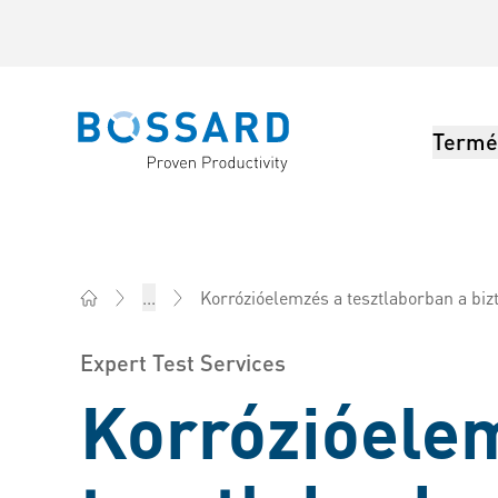
Termé
Bossard homepage
Korrózióelemzés a tesztlaborban a biztonságosabb, 
...
Bossard Magyarország - Rögzítéstechnika, Mérnöki sz
Expert Test Services
Korrózióele