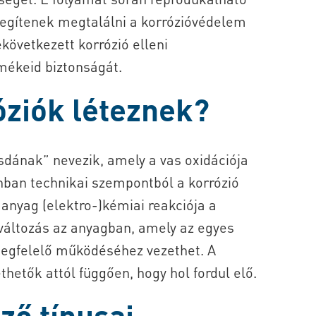
segítenek megtalálni a korrózióvédelem
következett korrózió elleni
mékeid biztonságát.
óziók léteznek?
sdának” nevezik, amely a vas oxidációja
nban technikai szempontból a korrózió
anyag (elektro-)kémiai reakciója a
változás az anyagban, amely az egyes
megfelelő működéséhez vezethet. A
hetők attól függően, hogy hol fordul elő.
ző típusai