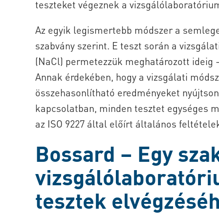
teszteket végeznek a vizsgálólaboratóriu
Az egyik legismertebb módszer a semlege
szabvány szerint. E teszt során a vizsgála
(NaCl) permetezzük meghatározott ideig –
Annak érdekében, hogy a vizsgálati módsz
összehasonlítható eredményeket nyújtson 
kapcsolatban, minden tesztet egységes mó
az ISO 9227 által előírt általános feltétele
Bossard – Egy szak
vizsgálólaboratór
tesztek elvégzésé