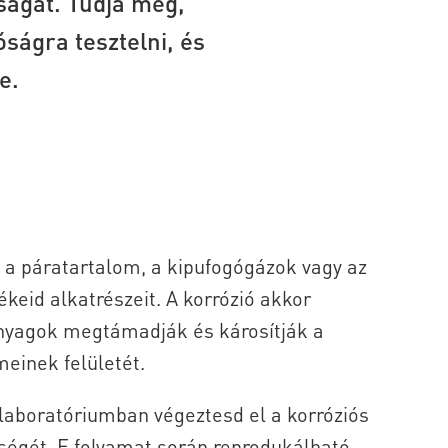
ságát. Tudja meg,
óságra tesztelni, és
e.
, a páratartalom, a kipufogógázok vagy az
keid alkatrészeit. A korrózió akkor
anyagok megtámadják és károsítják a
einek felületét.
lólaboratóriumban végeztesd el a korróziós
őségét. E folyamat során reprodukálható