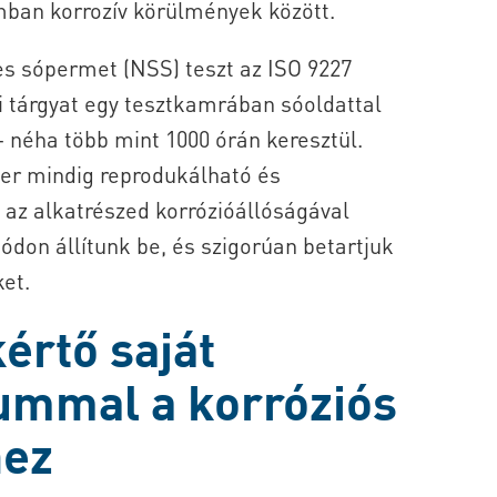
mban korrozív körülmények között.
s sópermet (NSS) teszt az ISO 9227
ti tárgyat egy tesztkamrában sóoldattal
 néha több mint 1000 órán keresztül.
er mindig reprodukálható és
az alkatrészed korrózióállóságával
don állítunk be, és szigorúan betartjuk
ket.
értő saját
iummal a korróziós
hez