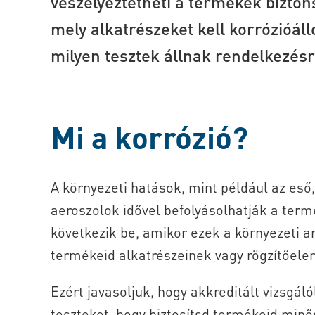
veszélyeztetheti a termékek bizton
mely alkatrészeket kell korrózióáll
milyen tesztek állnak rendelkezésr
Mi a korrózió?
A környezeti hatások, mint például az eső
aeroszolok idővel befolyásolhatják a termé
következik be, amikor ezek a környezeti 
termékeid alkatrészeinek vagy rögzítőelem
Ezért javasoljuk, hogy akkreditált vizsgá
teszteket, hogy biztosítsd termékeid min