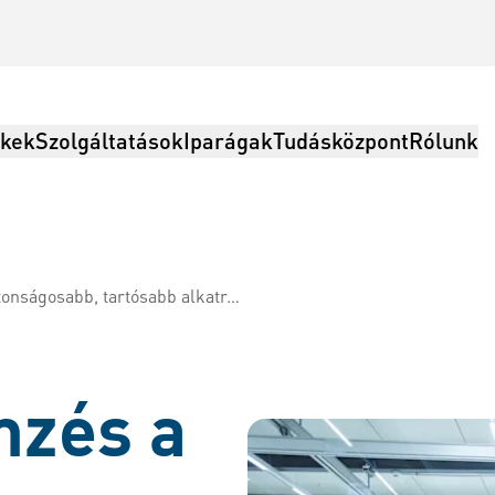
kek
Szolgáltatások
Iparágak
Tudásközpont
Rólunk
tartósabb alkatrészekért és termékekért.
olgáltatások, Logisztika
mzés a