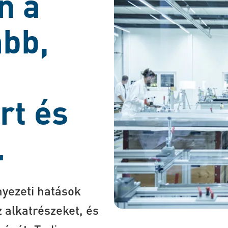
n a
abb,
rt és
.
nyezeti hatások
 alkatrészeket, és