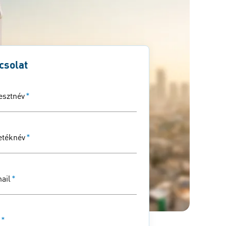
csolat
esztnév
*
etéknév
*
ail
*
*