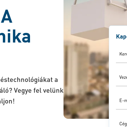
 A
nika
Kap
Ker
Vez
ítéstechnológiákat a
áló? Vegye fel velünk
ljon!
E-m
Cég