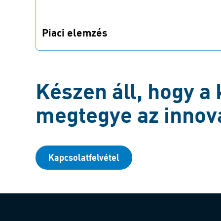
Piaci elemzés
Van egy ötlete, de nem biztos a piaci
potenciáljában? Segítünk felmérni.
Készen áll, hogy a
megtegye az innov
Kapcsolatfelvétel