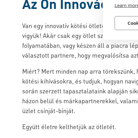
Az Ön Innovációja 
Learn mor
Cook
Van egy innovatív kötési ötlete? Mi rende
vigyük! Akár csak egy ötlet szintjén van, 
folyamatában, vagy készen áll a piacra lé
választott partnere, hogy megvalósítsa azt
Miért? Mert minden nap arra törekszünk, 
kötési kihívásokra, és tudjuk, hogyan nav
során szerzett tapasztalataink alapján si
házon belül és márkapartnerekkel, valami
üzlet csínját-bínját.
Együtt életre kelthetjük az ötletét.