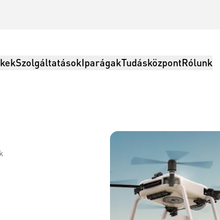
kek
Szolgáltatások
Iparágak
Tudásközpont
Rólunk
k
olgáltatások, Logisztika