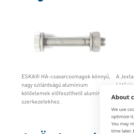
ESKA® HA-csavarcsomagok könnyű,
A Jexta
nagy szilárdságú alumínium
kötőel
kötőelemek előfeszíthető alumínium
hőmérs
About c
szerkezetekhez.
környez
We use coo
optimize it
You may ma
time later.