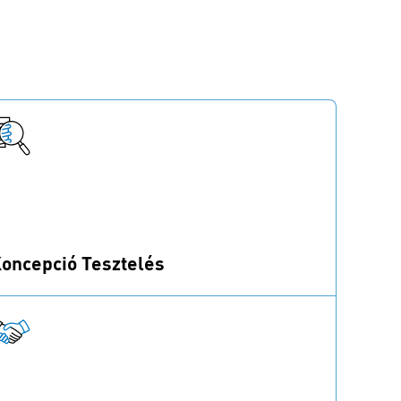
oncepció Tesztelés
echnikai tesztlaborjainkkal biztosíthatja, hogy
ermékei megfeleljenek a szükséges
övetelményeknek.