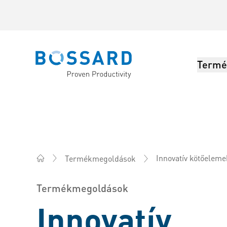
Termé
Bossard homepage
Innovatív kötőeleme
Termékmegoldások
Bossard Magyarország - Rögzítéstechnika, Mérnöki sz
Termékmegoldások
Innovatív