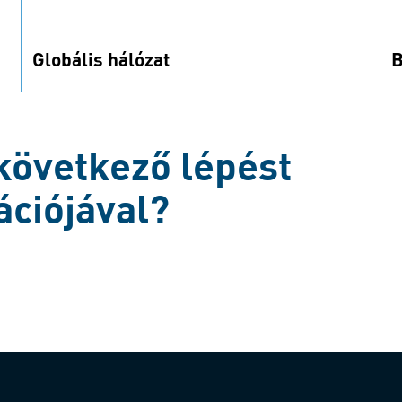
Globális hálózat
B
Használja ki erős globális beszerzési és
A
disztribúciós hálózatunk előnyeit.
a
p
 következő lépést
ációjával?