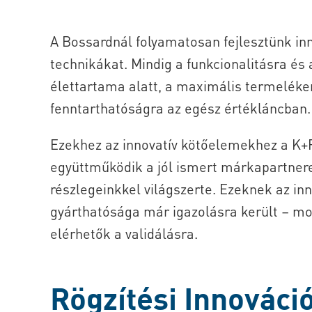
A Bossardnál folyamatosan fejlesztünk inn
technikákat. Mindig a funkcionalitásra és
élettartama alatt, a maximális termeléke
fenntarthatóságra az egész értékláncban.
Ezekhez az innovatív kötőelemekhez a K+
együttműködik a jól ismert márkapartnere
részlegeinkkel világszerte. Ezeknek az in
gyárthatósága már igazolásra került – mos
elérhetők a validálásra.
Rögzítési Innováci