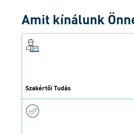
Amit kínálunk Önn
Szakértői Tudás
Használja ki a 190 éves tapasztalatunkat és
szakértelmünket az anyagok, technológiák,
bevonatok terén.