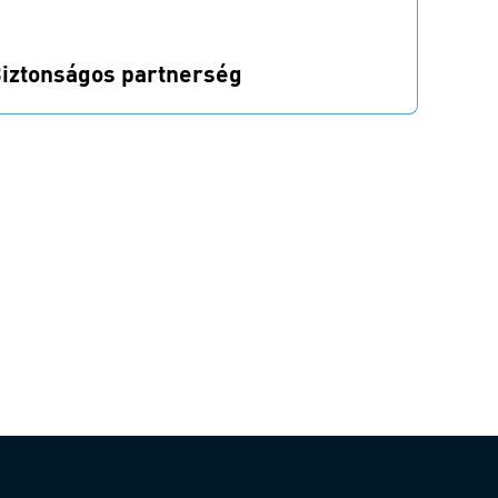
iztonságos partnerség
z ötlete biztonságban van nálunk. Értékeljük
z átláthatóságot és a korrekt, megbízható
artnerségeket.