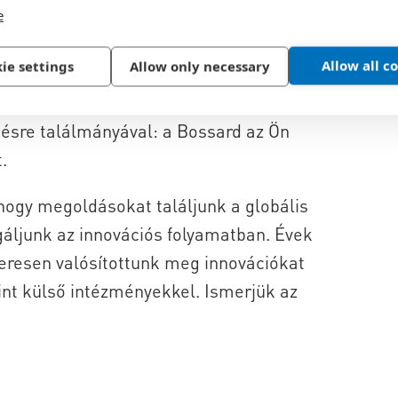
a Kötéstechnikában
e
Allow all c
ie settings
Allow only necessary
lkezünk a szakértelemmel, hogy sikerre
akár a prototípus finomításának
pésre találmányával: a Bossard az Ön
.
hogy megoldásokat találjunk a globális
igáljunk az innovációs folyamatban. Évek
keresen valósítottunk meg innovációkat
nt külső intézményekkel. Ismerjük az