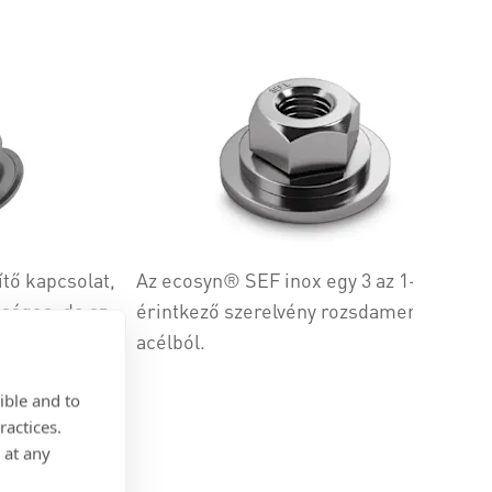
tő kapcsolat,
Az ecosyn® SEF inox egy 3 az 1-ben
nságos, de az
érintkező szerelvény rozsdamentes
zámára könnyen
acélból.
ible and to
ractices.
 at any