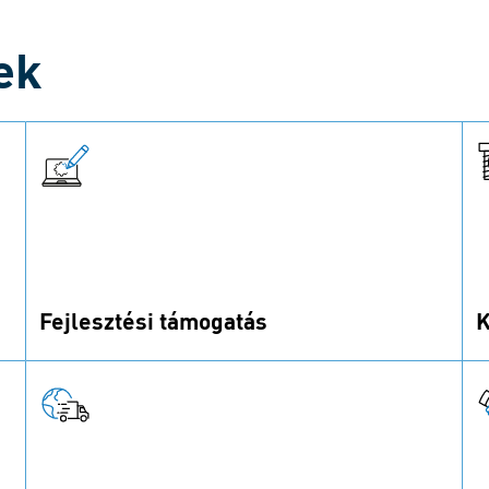
ek
Fejlesztési támogatás
K
Online kalkulátoraink, CAD portálunk és
T
prototípus szolgáltatásaink segítik a
t
fejlesztést.
k