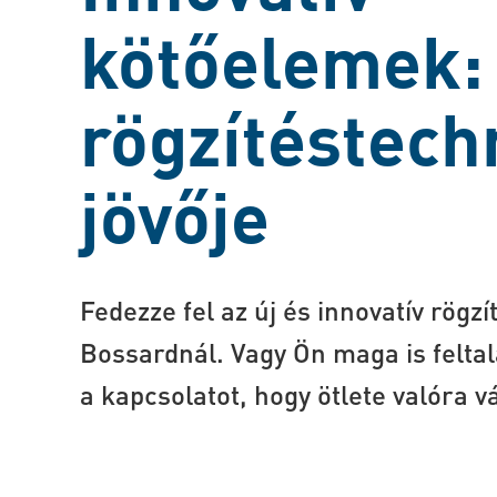
kötőelemek:
rögzítéstech
jövője
Fedezze fel az új és innovatív rögz
Bossardnál. Vagy Ön maga is feltal
a kapcsolatot, hogy ötlete valóra vá