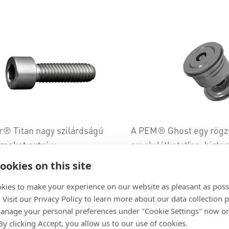
r® Titan nagy szilárdságú
A PEM® Ghost egy rögzí
emeket extrém
amely láthatatlan, bizto
ékletekhez és agresszív
illetékes személyzet s
ookies on this site
etekhez tervezték.
kioldható.
kies to make your experience on our website as pleasant as poss
. Visit our Privacy Policy to learn more about our data collection p
nage your personal preferences under "Cookie Settings" now or
 By clicking Accept, you allow us to our use of cookies.