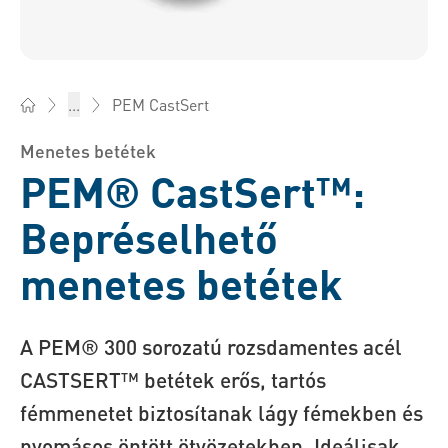
PEM CastSert
...
Bossard Magyarország - Rögzítéstechnika, Mérnöki szolgálta
Menetes betétek
PEM® CastSert™:
Bepréselhető
menetes betétek
A PEM® 300 sorozatú rozsdamentes acél
CASTSERT™ betétek erős, tartós
fémmenetet biztosítanak lágy fémekben és
nyomásos öntött ötvözetekben. Ideálisak