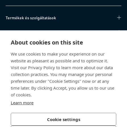
Termékek és szolgáltatások
Tudásközpont
About cookies on this site
Közvetlen hozzáférés
We use cookies to make your experience on our
website as pleasant as possible and to optimize it.
Rólunk
Visit our Privacy Policy to learn more about our data
collection practices. You may manage your personal
Bossard Magyarország
preferences under "Cookie Settings" now or at any
Szarkaláb u. 3.
time later. By clicking Accept, you allow us to our use
2800 Tatabánya
of cookies.
Magyarország
Learn more
Cookie settings
Adatvédelmi irányelvek
Impresszum