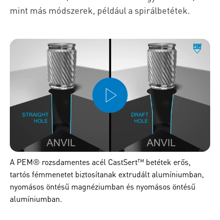
mint más módszerek, például a spirálbetétek.
A PEM® rozsdamentes acél CastSert™ betétek erős,
tartós fémmenetet biztosítanak extrudált alumíniumban,
nyomásos öntésű magnéziumban és nyomásos öntésű
alumíniumban.