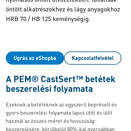
öntött alkatrészekhez és lágy anyagokhoz
HRB 70 / HB 125 keménységig.
Ugrás az eShopba
Kapcsolatfelvétel
A PEM® CastSert™ betétek
beszerelési folyamata
Ezeknek a betéteknek az egyszerű bepréselt és
gyors beszerelési folyamata lapos ütőt és ülőt
használ az összes méret és hosszúság
beszerelésére, körülbelül 80%-kal gyorsabban,