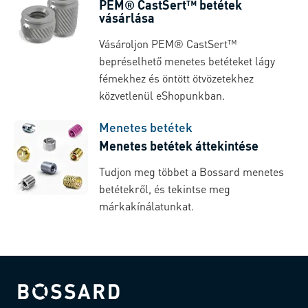
PEM® CastSert™ betétek
vásárlása
Vásároljon PEM® CastSert™
bepréselhető menetes betéteket lágy
fémekhez és öntött ötvözetekhez
közvetlenül eShopunkban.
Menetes betétek
Menetes betétek áttekintése
Tudjon meg többet a Bossard menetes
betétekről, és tekintse meg
márkakínálatunkat.
Bossard homepage