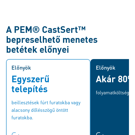
A PEM® CastSert™
bepreselhető menetes
betétek előnyei
Előnyök
Előnyök
Előnyök
Egyszerű
Akár 80%
A PEM® CastSert™ betétek
A PEM® Cas
szabványos préssel telepíthetők a
betétek használat
telepítés
folyamatköltség-m
gyártási folyamat bármely
folyamatkölt
szakaszában.
érhető el a más
beillesztések fúrt furatokba vagy
menetv
alacsony dőlésszögű öntött
furatokba.