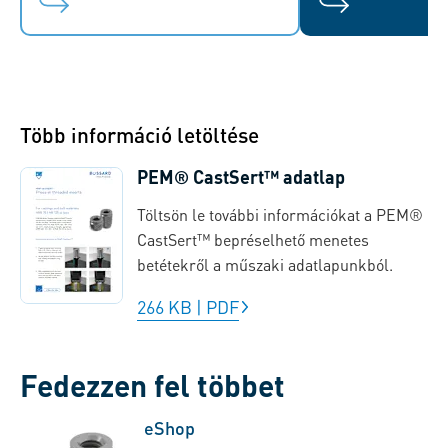
Több információ letöltése
PEM® CastSert™ adatlap
Töltsön le további információkat a PEM®
CastSert™ bepréselhető menetes
betétekről a műszaki adatlapunkból.
266 KB
|
PDF
Fedezzen fel többet
eShop