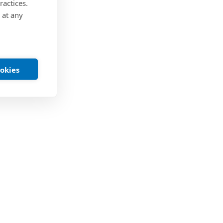
ractices.
 at any
ookies