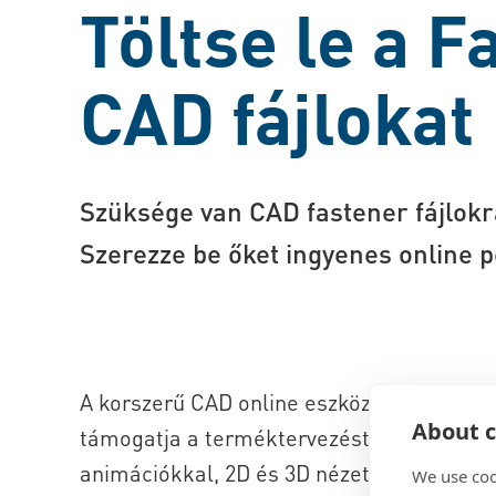
Töltse le a F
CAD fájlokat
Szüksége van CAD fastener fájlokr
Szerezze be őket ingyenes online 
A korszerű CAD online eszközünk (a Boss
About c
támogatja a terméktervezést. Töltsön le 
animációkkal, 2D és 3D nézetekkel különb
We use coo