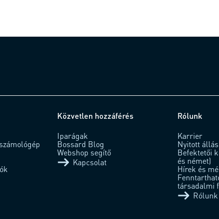
Közvetlen hozzáférés
Rólunk
Iparágak
Karrier
& számológép
Bossard Blog
Nyitott állá
Webshop segítő
Befektetői 
és német)
Kapcsolat
iók
Hírek és mé
Fenntarthat
társadalmi 
Rólunk