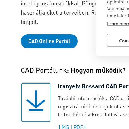
optimize it
intelligens funkciókkal. Böngésszen a Bos
You may ma
használja őket a terveiben. Regisztráljon
time later.
fájljait.
Learn mor
Cook
CAD Online Portál
CAD Portálunk: Hogyan működik?
Irányelv Bossard CAD Por
További információk a CAD onli
regisztrációról és bejelentkezé
feltett kérdésekre adott válasz
1 MB
|
PDF