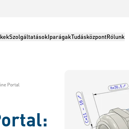
kek
Szolgáltatások
Iparágak
Tudásközpont
Rólunk
ine Portal
olgáltatások, Logisztika
ortal: