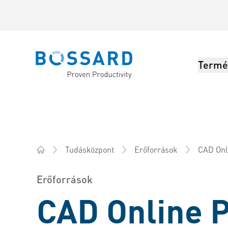
Termé
Bossard homepage
CAD Onl
Tudásközpont
Erőforrások
Bossard Magyarország - Rögzítéstechnika, Mérnöki sz
Erőforrások
CAD Online P