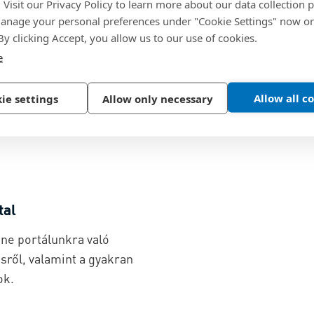
. Visit our Privacy Policy to learn more about our data collection p
sard alkatrészek ezrei között, és
nage your personal preferences under "Cookie Settings" now or
 ingyenesen, és szerezze be most a CAD
 By clicking Accept, you allow us to our use of cookies.
e
Allow all c
ie settings
Allow only necessary
tal
ne portálunkra való
sről, valamint a gyakran
ok.