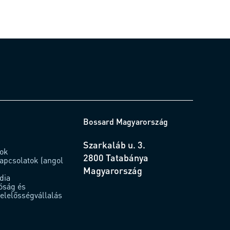
Bossard Magyarország
Szarkaláb u. 3.
sok
2800 Tatabánya
kapcsolatok (angol
Magyarország
dia
óság és
felelősségvállalás