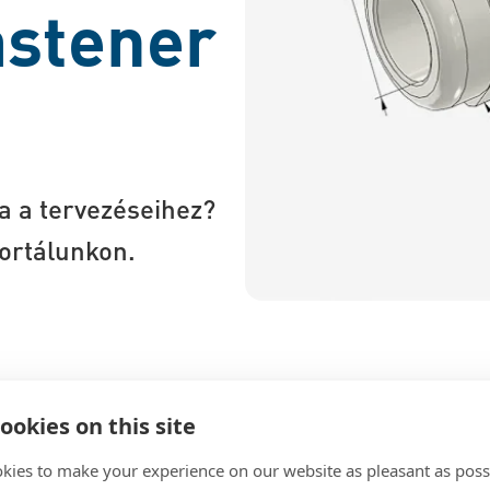
astener
a a tervezéseihez?
portálunkon.
ard Part Community) már a kezdetektől
ookies on this site
különböző fájlformátumokat
öző részletességgel, valamint további
kies to make your experience on our website as pleasant as poss