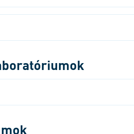
laboratóriumok
lumok