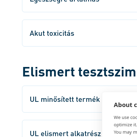
Akut toxicitás
Elismert tesztszi
UL minősített termék
About c
We use coo
optimize it
UL elismert alkatrész
You may ma