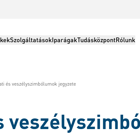
kek
Szolgáltatások
Iparágak
Tudásközpont
Rólunk
ti és veszélyszimbólumok jegyzete
olgáltatások, Logisztika
és veszélyszimb