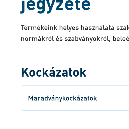
jegyzete
Termékeink helyes használata szaktu
normákról és szabványokról, bele
Kockázatok
Maradványkockázatok