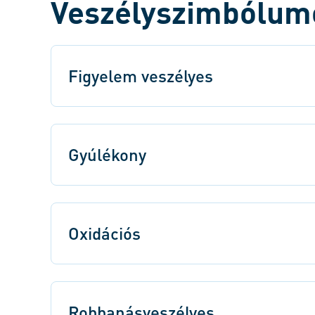
Veszélyszimbólum
Figyelem veszélyes
Gyúlékony
Oxidációs
Robbanásveszélyes