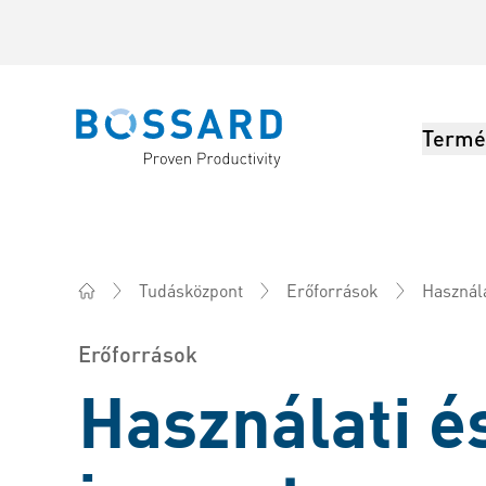
Termé
Bossard homepage
Használa
Tudásközpont
Erőforrások
Bossard Magyarország - Rögzítéstechnika, Mérnöki sz
Erőforrások
Használati 