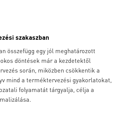
vezési szakaszban
an összefügg egy jól meghatározott
Az okos döntések már a kezdetektől
ervezés során, miközben csökkentik a
nyv mind a terméktervezési gyakorlatokat,
atali folyamatát tárgyalja, célja a
malizálása.