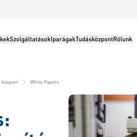
kek
Szolgáltatások
Iparágak
Tudásközpont
Rólunk
White Papers
i központ
olgáltatások, Logisztika
s: