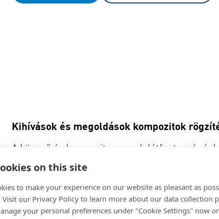
Kihívások és megoldások kompozitok rögzít
A könnyű és kompozit anyagok létfontosságúak 
de ezek kombinálása többanyagú komponensek
ookies on this site
rögzítéstechnológiával bonyolulttá válhat. Ez a
kies to make your experience on our website as pleasant as poss
meg, amelyekkel a tervezők, gyártók és össze
. Visit our Privacy Policy to learn more about our data collection p
kihívásokat lehet kezelni.
nage your personal preferences under "Cookie Settings" now or