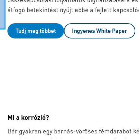
átfogó betekintést nyújt ebbe a fejlett kapcsol
Tudj meg többet
Ingyenes White Paper
Mi a korrózió?
Bár gyakran egy barnás-vöröses fémdarabot kép