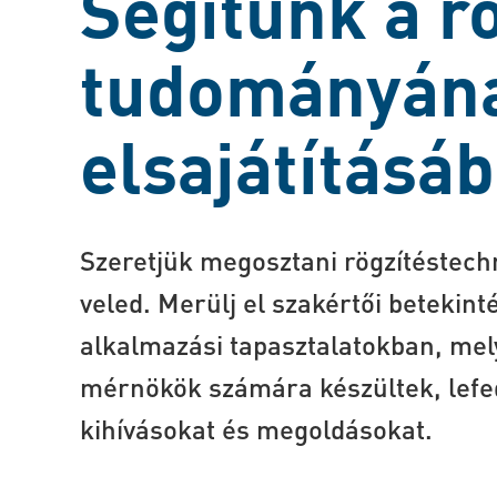
Segítünk a r
tudományán
elsajátításá
Szeretjük megosztani rögzítéstech
veled. Merülj el szakértői betekin
alkalmazási tapasztalatokban, mel
mérnökök számára készültek, lefed
kihívásokat és megoldásokat.