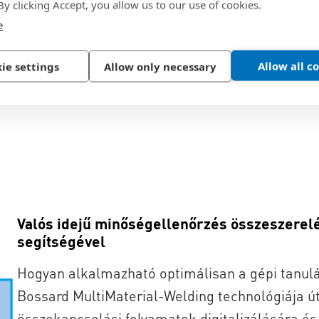
 By clicking Accept, you allow us to our use of cookies.
e
Tudj meg többet
Ingyenes White Paper
Allow all c
ie settings
Allow only necessary
Valós idejű minőségellenőrzés összeszerelé
segítségével
Hogyan alkalmazható optimálisan a gépi tanul
Bossard MultiMaterial-Welding technológiája út
összekapcsolási folyamatok digitalizálására és