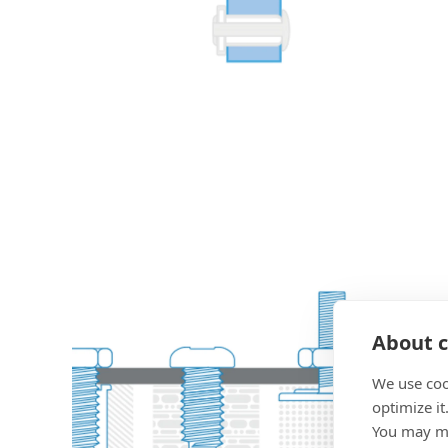
About c
We use coo
optimize it
You may ma