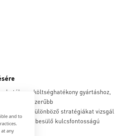
ésére
a hatékony, költséghatékony gyártáshoz,
ké a legkorszerűbb
 fehér könyv különböző stratégiákat vizsgál
ible and to
szerelők szembesülő kulcsfontosságú
ractices.
 at any