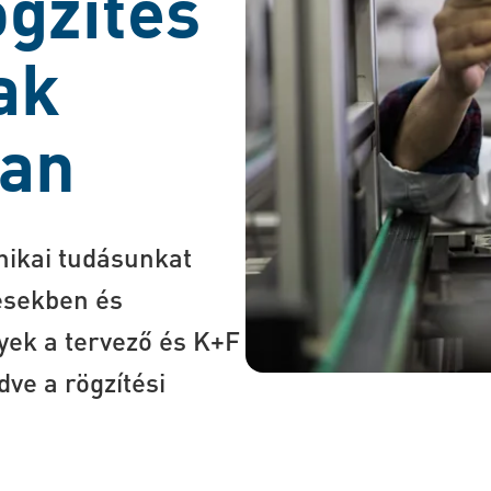
ögzítés
ak
ban
nikai tudásunkat
tésekben és
yek a tervező és K+F
ve a rögzítési