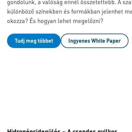
gondolunk, a valóság ennél összetettebb. A sz
különböző színekben és formákban jelenhet meg
okozza? És hogyan lehet megelőzni?
Tudj meg többet
Ingyenes White Paper
Hidrogénridegülés – A csendes gyilkos