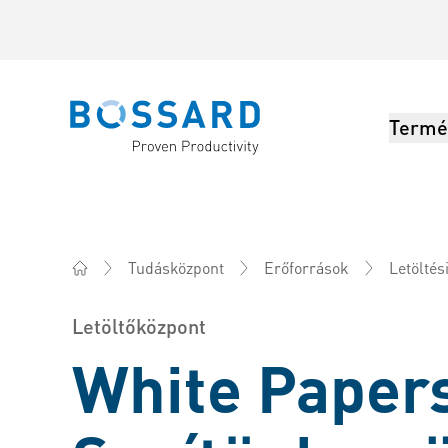
Termé
Bossard homepage
Tudásközpont
Erőforrások
Letöltés
Bossard Magyarország - Rögzítéstechnika, Mérnöki sz
Letöltőközpont
White Paper