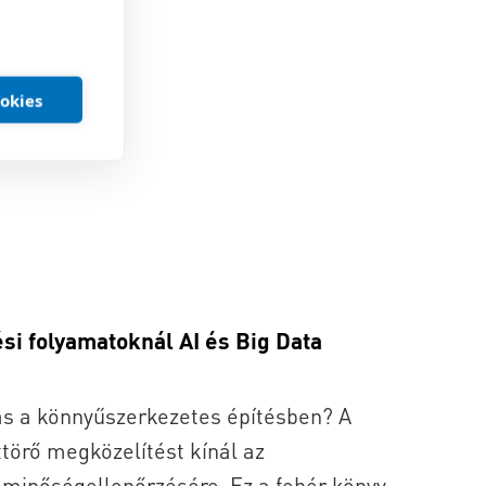
ookies
si folyamatoknál AI és Big Data
ás a könnyűszerkezetes építésben? A
törő megközelítést kínál az
 minőségellenőrzésére. Ez a fehér könyv