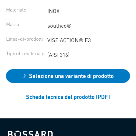
Materiale
INOX
Marca
southco®
Linea+di+prodotti
VISE ACTION® E3
Tipo+di+materiale
(AISI 316)
Seleziona una variante di prodotto
Scheda tecnica del prodotto (PDF)