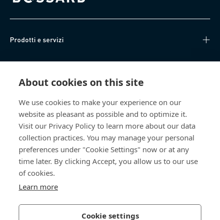
Bossard homepage
Prodotti e servizi
Knowledge Hub
About cookies on this site
Accesso diretto
We use cookies to make your experience on our
website as pleasant as possible and to optimize it.
Chi siamo
Visit our Privacy Policy to learn more about our data
collection practices. You may manage your personal
Bossard Italia
preferences under "Cookie Settings" now or at any
time later. By clicking Accept, you allow us to our use
Via Salvatore Quasimodo, 12/14
20025 Legnano (MI)
of cookies.
Italia
Learn more
Cookie settings