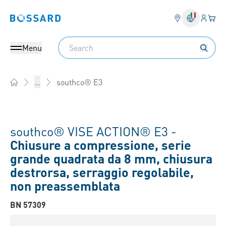
Login
Il tu
Bossard homepage
Search
Menu
southco® E3
...
Home
southco® VISE ACTION® E3 -
Chiusure a compressione, serie
grande quadrata da 8 mm, chiusura
destrorsa, serraggio regolabile,
non preassemblata
BN 57309