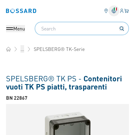
Login
Il tu
Bossard homepage
Search
Menu
SPELSBERG® TK-Serie
...
Home
SPELSBERG® TK PS -
Contenitori
vuoti TK PS piatti, trasparenti
BN 22867