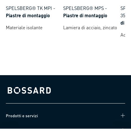
SPELSBERG® TK MPI
-
SPELSBERG® MPS
-
SPEL
Piastre di montaggio
Piastre di montaggio
35
-
di fi
Materiale isolante
Lamiera di acciaio, zincato
Accia
Bossard homepage
Prodotti e servizi
Knowledge Hub