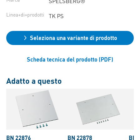
SPELSBERG®
Linea+di+prodotti
TK PS
Seleziona una variante di prodotto
Scheda tecnica del prodotto (PDF)
Adatto a questo
BN 22876
BN 22878
BN 