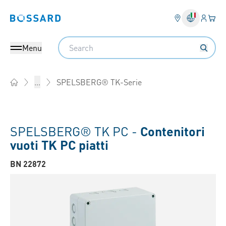
Login
Il tu
Bossard homepage
Search
Menu
SPELSBERG® TK-Serie
...
Home
SPELSBERG® TK PC -
Contenitori
vuoti TK PC piatti
BN 22872