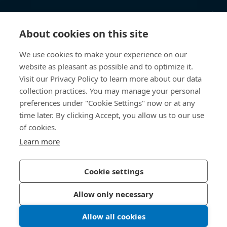
Knowledge Hub
About cookies on this site
Accesso diretto
We use cookies to make your experience on our
website as pleasant as possible and to optimize it.
Chi siamo
Visit our Privacy Policy to learn more about our data
collection practices. You may manage your personal
Bossard Italia
preferences under "Cookie Settings" now or at any
Via Salvatore Quasimodo, 12/14
time later. By clicking Accept, you allow us to our use
20025 Legnano (MI)
of cookies.
Italia
Learn more
Cookie settings
Informativa sulla privacy
Impressum
Allow only necessary
Accessibilità
Allow all cookies
© 2026 Bossard