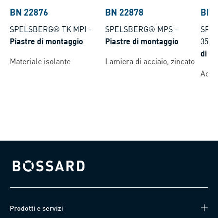
BN 22876
BN 22878
BN 
SPELSBERG® TK MPI
-
SPELSBERG® MPS
-
SPEL
Piastre di montaggio
Piastre di montaggio
35
-
di fi
Materiale isolante
Lamiera di acciaio, zincato
Accia
Bossard homepage
Prodotti e servizi