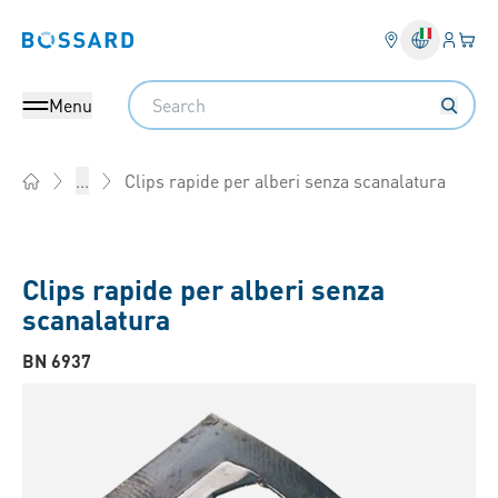
Login
Il tu
Bossard homepage
Search
Menu
Clips rapide per alberi senza scanalatura
...
Home
Clips rapide per alberi senza
scanalatura
BN 6937