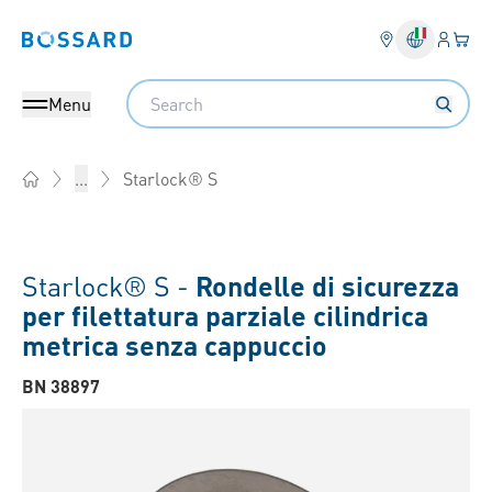
Login
Il tu
Bossard homepage
Search
Menu
Starlock® S
...
Home
Starlock® S -
Rondelle di sicurezza
per filettatura parziale cilindrica
metrica senza cappuccio
BN 38897