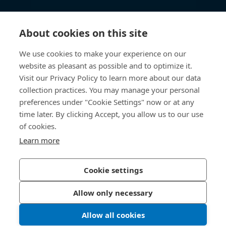
Knowledge Hub
About cookies on this site
Accesso diretto
We use cookies to make your experience on our
website as pleasant as possible and to optimize it.
Chi siamo
Visit our Privacy Policy to learn more about our data
collection practices. You may manage your personal
Bossard Italia
preferences under "Cookie Settings" now or at any
time later. By clicking Accept, you allow us to our use
Via Salvatore Quasimodo, 12/14
20025 Legnano (MI)
of cookies.
Italia
Learn more
Cookie settings
Informativa sulla privacy
Impressum
Allow only necessary
Accessibilità
Allow all cookies
© 2026 Bossard