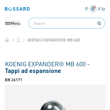
Login
Il tu
Bossard homepage
Search
Menu
KOENIG EXPANDER® MB 600
...
Home
KOENIG EXPANDER® MB 600 -
Tappi ad espansione
BN 26171