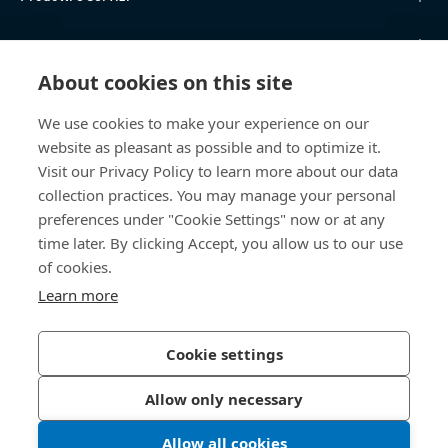
Knowledge Hub
About cookies on this site
Accesso diretto
We use cookies to make your experience on our
website as pleasant as possible and to optimize it.
Chi siamo
Visit our Privacy Policy to learn more about our data
collection practices. You may manage your personal
Bossard Italia
preferences under "Cookie Settings" now or at any
Via Salvatore Quasimodo, 12/14
time later. By clicking Accept, you allow us to our use
20025 Legnano (MI)
of cookies.
Italia
Learn more
Cookie settings
Informativa sulla privacy
Impressum
Allow only necessary
Accessibilità
Allow all cookies