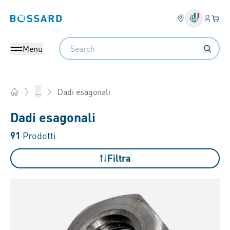
Login
Il tu
Bossard homepage
Search
Menu
Dadi esagonali
...
Home
Dadi esagonali
91
Prodotti
Filtra