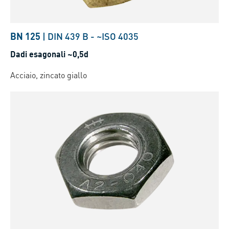
BN 125
|
DIN 439 B
-
~ISO 4035
Dadi esagonali ~0,5d
Acciaio, zincato giallo