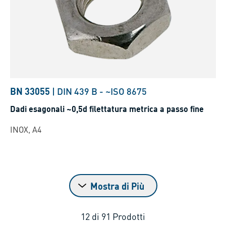
BN 33055
|
DIN 439 B
-
~ISO 8675
Dadi esagonali ~0,5d filettatura metrica a passo fine
INOX, A4
Mostra di Più
12
di
91
Prodotti