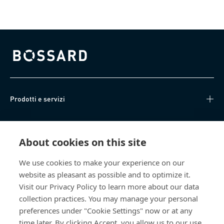
Bossard homepage
Prodotti e servizi
Knowledge Hub
About cookies on this site
Accesso diretto
We use cookies to make your experience on our
website as pleasant as possible and to optimize it.
Chi siamo
Visit our Privacy Policy to learn more about our data
collection practices. You may manage your personal
Bossard Italia
preferences under "Cookie Settings" now or at any
time later. By clicking Accept, you allow us to our use
Via Salvatore Quasimodo, 12/14