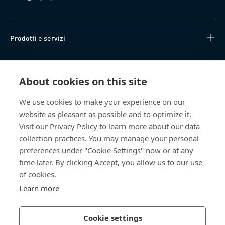
Prodotti e servizi
Knowledge Hub
About cookies on this site
Accesso diretto
We use cookies to make your experience on our
website as pleasant as possible and to optimize it.
Chi siamo
Visit our Privacy Policy to learn more about our data
collection practices. You may manage your personal
Bossard Italia
preferences under "Cookie Settings" now or at any
Via Salvatore Quasimodo, 12/14
time later. By clicking Accept, you allow us to our use
20025 Legnano (MI)
of cookies.
Italia
Learn more
Cookie settings
Informativa sulla privacy
Impressum