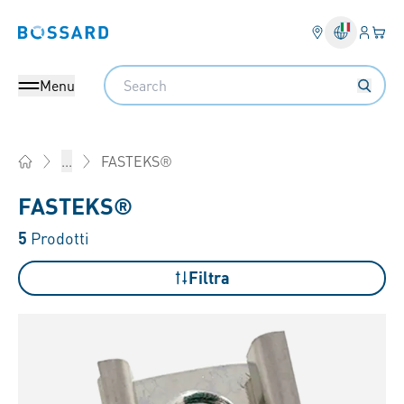
Login
Il tu
Bossard homepage
Search
Menu
FASTEKS®
...
Home
FASTEKS®
5
Prodotti
Filtra