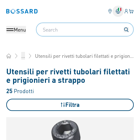
Login
Il tu
Bossard homepage
Search
Menu
Utensili per rivetti tubolari filettati e prigionieri a strappo
...
Home
Utensili per rivetti tubolari filettati
e prigionieri a strappo
25
Prodotti
Filtra