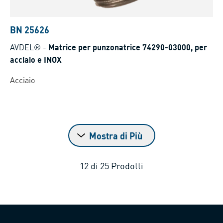
BN 25626
AVDEL®
-
Matrice per punzonatrice 74290-03000, per
acciaio e INOX
Acciaio
Mostra di Più
12
di
25
Prodotti