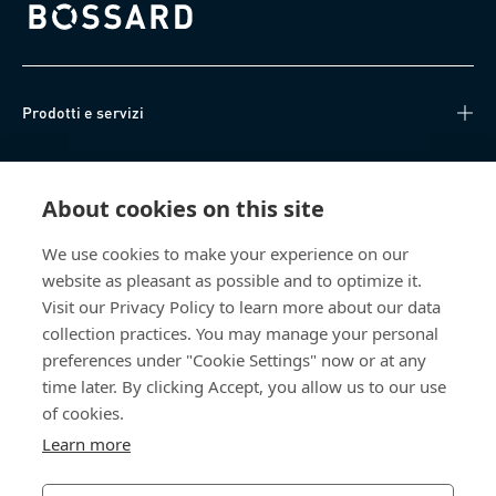
Bossard homepage
Prodotti e servizi
Knowledge Hub
About cookies on this site
Accesso diretto
We use cookies to make your experience on our
website as pleasant as possible and to optimize it.
Chi siamo
Visit our Privacy Policy to learn more about our data
collection practices. You may manage your personal
Bossard Italia
preferences under "Cookie Settings" now or at any
time later. By clicking Accept, you allow us to our use
Via Salvatore Quasimodo, 12/14
20025 Legnano (MI)
of cookies.
Italia
Learn more