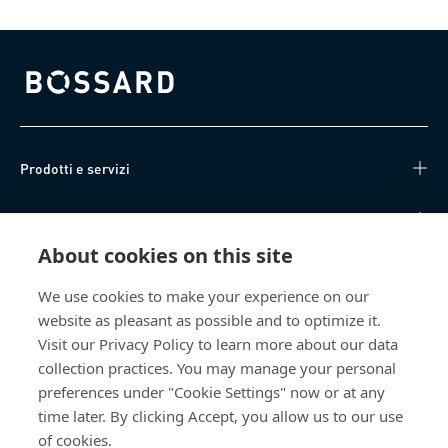
Bossard homepage
Prodotti e servizi
Knowledge Hub
About cookies on this site
Accesso diretto
We use cookies to make your experience on our
website as pleasant as possible and to optimize it.
Chi siamo
Visit our Privacy Policy to learn more about our data
collection practices. You may manage your personal
Bossard Italia
preferences under "Cookie Settings" now or at any
Via Salvatore Quasimodo, 12/14
time later. By clicking Accept, you allow us to our use
20025 Legnano (MI)
of cookies.