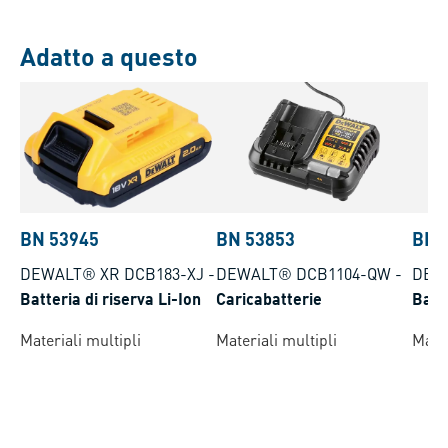
Adatto a questo
BN 53945
BN 53853
BN 
DEWALT® XR DCB183-XJ
-
DEWALT® DCB1104-QW
-
DEW
Batteria di riserva Li-Ion
Caricabatterie
Batte
Materiali multipli
Materiali multipli
Mater