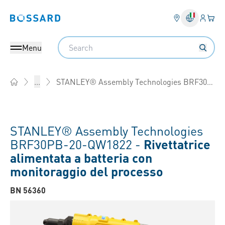
Login
Il tu
Bossard homepage
Search
Menu
STANLEY® Assembly Technologies BRF30PB-20
...
Home
STANLEY® Assembly Technologies
BRF30PB-20-QW1822 -
Rivettatrice
alimentata a batteria con
monitoraggio del processo
BN 56360