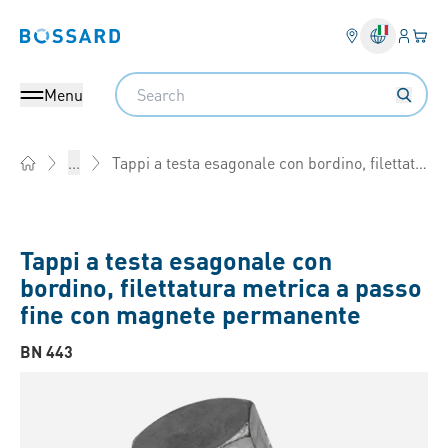
Login
Il tu
Bossard homepage
Search
Menu
Tappi a testa esagonale con bordino, filettatura metrica a passo fine
...
Home
Tappi a testa esagonale con
bordino, filettatura metrica a passo
fine con magnete permanente
BN 443