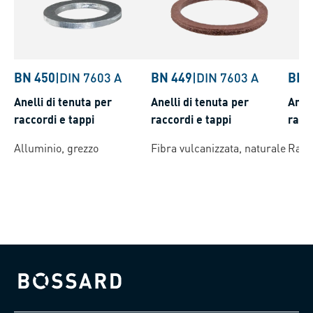
BN 450
|
DIN 7603 A
BN 449
|
DIN 7603 A
BN 
Anelli di tenuta per
Anelli di tenuta per
Anell
raccordi e tappi
raccordi e tappi
racco
Alluminio, grezzo
Fibra vulcanizzata, naturale
Rame
Bossard homepage