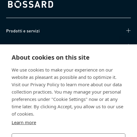
Bossard homepage
Prodotti e servizi
Knowledge Hub
About cookies on this site
Accesso diretto
We use cookies to make your experience on our
website as pleasant as possible and to optimize it.
Chi siamo
Visit our Privacy Policy to learn more about our data
collection practices. You may manage your personal
Bossard Italia
preferences under "Cookie Settings" now or at any
Via Salvatore Quasimodo, 12/14
time later. By clicking Accept, you allow us to our use
20025 Legnano (MI)
of cookies.
Italia
Learn more