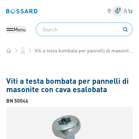
Login
Il tu
Bossard homepage
Search
Menu
Viti a testa bombata per pannelli di masonite con cava esalobata
...
Home
Viti a testa bombata per pannelli di
masonite con cava esalobata
BN 50046