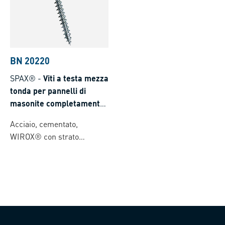
BN 20220
SPAX®
-
Viti a testa mezza
tonda per pannelli di
masonite completamente
filettate con cava
Acciaio, cementato,
esalobata T-STAR plus con
WIROX® con strato
punta 4CUT
lubrificante