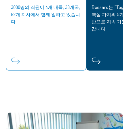
이 되어 다양한 배경을 가진 동료들
5가지 핵심 원칙
3000명의 직원이 4개 대륙, 33개국,
Bossard는 "Togeth
과 협업할 수 있습니다. 다양성은
다. 우리는 협력
82개 지사에서 함께 일하고 있습니
핵심 가치의 5가지
우리의 강점이며, 차이를 존중하고
전합니다. 우리는
다.
반으로 지속 가능
포용하는 문화가 강력한 조직을 만
다. 우리는 솔직
갑니다.
듭니다.
치를 제공합니다. 
직원이 자신의 역량
는 환경을 제