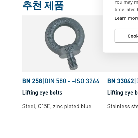
You may ma
추천 제품
time later.
Learn mor
Cook
BN 258
|
DIN 580
-
~ISO 3266
BN 33042
|
Lifting eye bolts
Lifting eye b
Steel, C15E, zinc plated blue
Stainless st