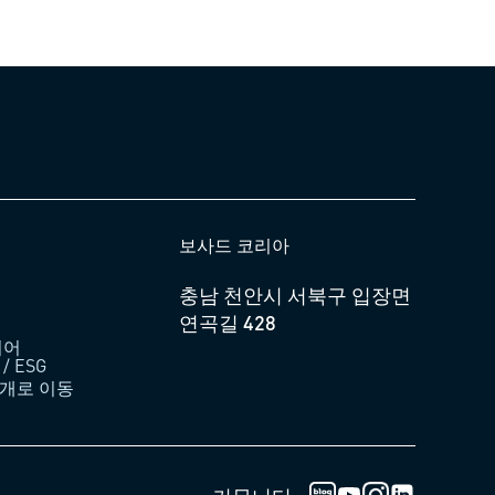
보사드 코리아
충남 천안시 서북구 입장면
연곡길 428
디어
 ESG
소개로 이동
한국보싸드 블로그 
인스타그램 로