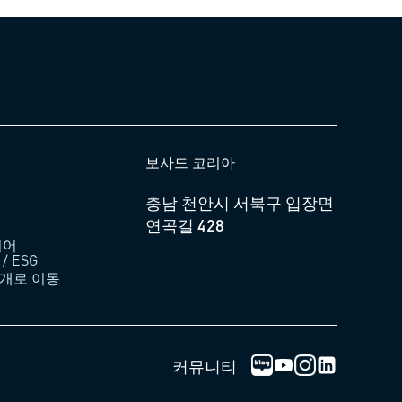
보사드 코리아
충남 천안시 서북구 입장면
연곡길 428
디어
 ESG
소개로 이동
한국보싸드 블로그 
인스타그램 로
커뮤니티