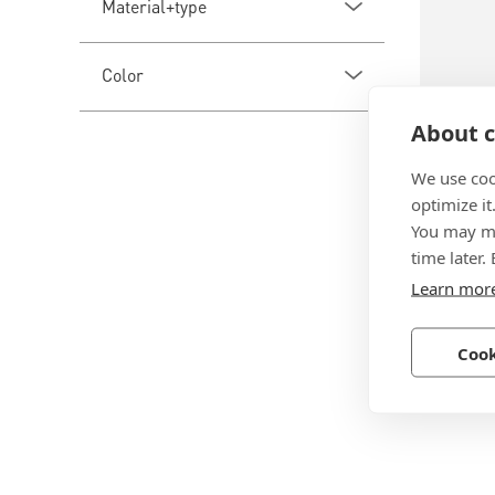
Material+type
Color
About c
We use coo
optimize it
BN 203
You may ma
Snap bu
time later.
Learn mor
Polyamid
Cook