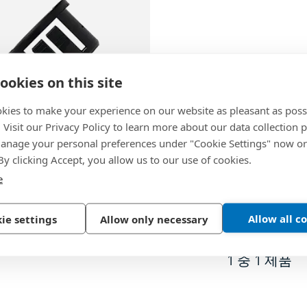
ookies on this site
kies to make your experience on our website as pleasant as poss
. Visit our Privacy Policy to learn more about our data collection p
39
nage your personal preferences under "Cookie Settings" now or
shings
 By clicking Accept, you allow us to our use of cookies.
e
e, PA 6.6, black
Allow all c
ie settings
Allow only necessary
1
중
1
제품