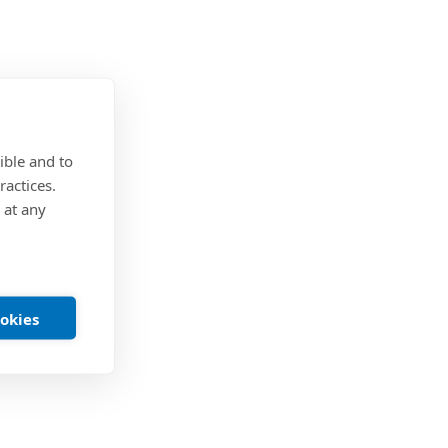
ible and to
ractices.
 at any
ookies