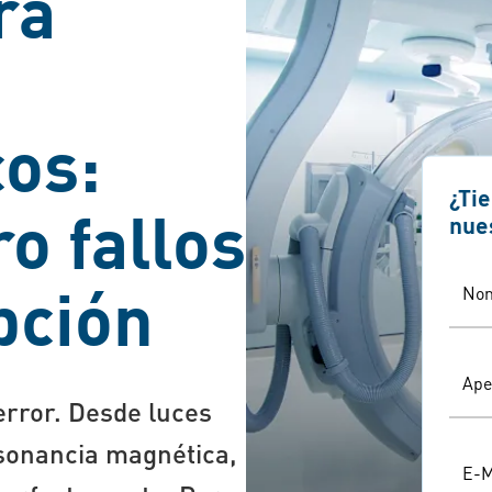
ra
os:
¿Ti
o fallos
nue
pción
No
Ape
error. Desde luces
sonancia magnética,
E-M