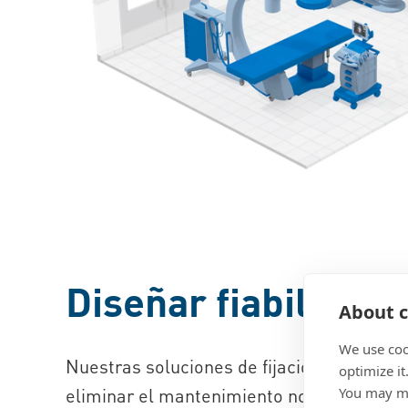
Diseñar fiabilidad 
About c
We use coo
Nuestras soluciones de
fijación para equ
optimize it
You may ma
eliminar el mantenimiento no planificado 