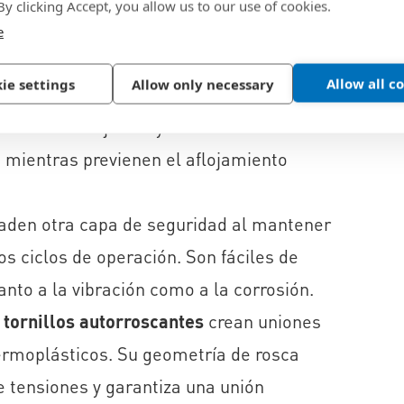
 By clicking Accept, you allow us to our use of cookies.
ífica para proteger los equipos de
e
nes:
Allow all c
ie settings
Allow only necessary
n uniones duraderas sin necesidad de
fuerza de sujeción y fiabilidad del
 mientras previenen el aflojamiento
den otra capa de seguridad al mantener
s ciclos de operación. Son fáciles de
anto a la vibración como a la corrosión.
,
tornillos autorroscantes
crean uniones
ermoplásticos. Su geometría de rosca
e tensiones y garantiza una unión