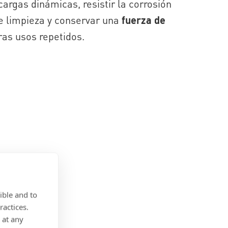
argas dinámicas, resistir la corrosión
e limpieza y conservar una
fuerza de
ras usos repetidos.
ible and to
ractices.
 at any