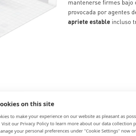
mantenerse firmes bajo c
provocada por agentes d
apriete estable
incluso t
en cada unión
ookies on this site
kies to make your experience on our website as pleasant as poss
ipos electromédicos
están diseñadas para
. Visit our Privacy Policy to learn more about our data collection p
nage your personal preferences under "Cookie Settings" now or
y garantizar un rendimiento constante.