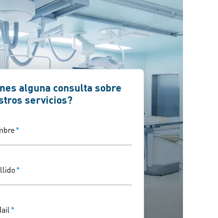
enes alguna consulta sobre
stros servicios?
mbre
*
llido
*
ail
*