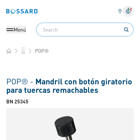
Bossard homepage
Search
Menú
POP®
...
Home
POP® -
Mandril con botón giratorio
para tuercas remachables
BN 25345