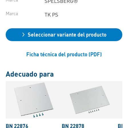
SPELSBERG®
Marca
TK PS
Seleccionar variante del producto
Ficha técnica del producto (PDF)
Adecuado para
BN 22876
BN 22878
BN 