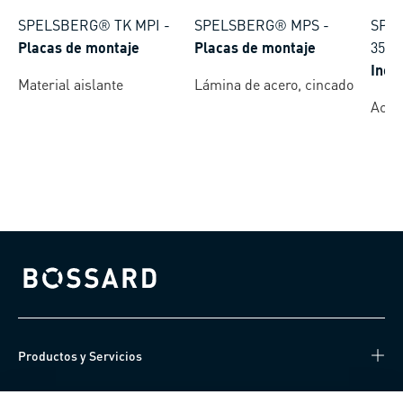
SPELSBERG® TK MPI
-
SPELSBERG® MPS
-
SPEL
Placas de montaje
Placas de montaje
35
-
Inclu
Material aislante
Lámina de acero, cincado
mont
Acer
Bossard homepage
Productos y Servicios
Centro de Conocimiento