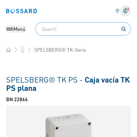
Bossard homepage
Search
Menú
SPELSBERG® TK-Serie
...
Home
SPELSBERG® TK PS -
Caja vacía TK
PS plana
BN 22866