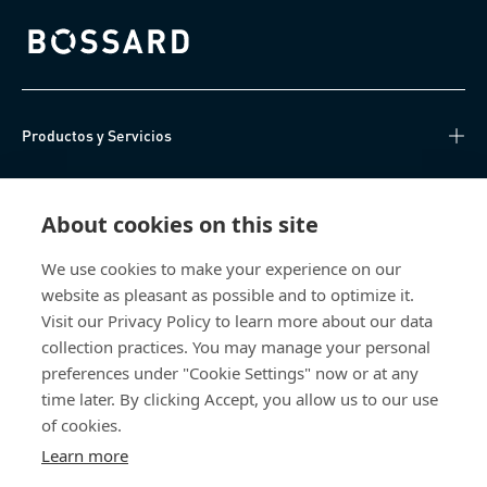
Bossard homepage
Productos y Servicios
Centro de Conocimiento
About cookies on this site
Acceso Directo
We use cookies to make your experience on our
website as pleasant as possible and to optimize it.
Sobre nosotros
Visit our Privacy Policy to learn more about our data
collection practices. You may manage your personal
Bossard México
preferences under "Cookie Settings" now or at any
time later. By clicking Accept, you allow us to our use
Av. Kalos 114
of cookies.
Parque Industrial Kalos
Apodaca NL
Learn more
66600 Mexico
México