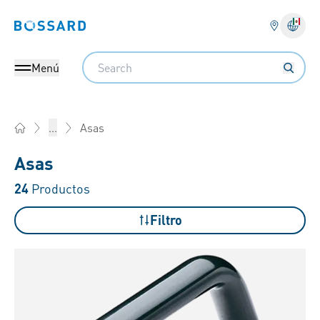
Bossard homepage
Search
Menú
Asas
...
Home
Asas
24
Productos
Filtro