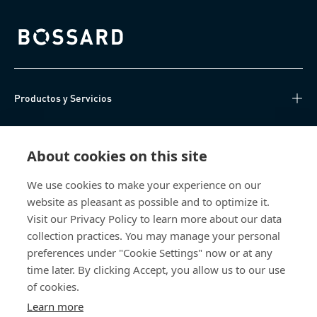
Bossard homepage
Productos y Servicios
Centro de Conocimiento
About cookies on this site
Acceso Directo
We use cookies to make your experience on our
website as pleasant as possible and to optimize it.
Sobre nosotros
Visit our Privacy Policy to learn more about our data
collection practices. You may manage your personal
Bossard México
preferences under "Cookie Settings" now or at any
time later. By clicking Accept, you allow us to our use
Av. Kalos 114
of cookies.
Parque Industrial Kalos
Apodaca NL
Learn more
66600 Mexico